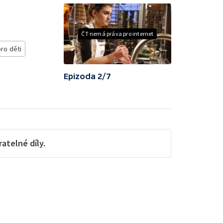
ČT nemá práva pro internet
ro děti
Epizoda 2/7
telné díly.