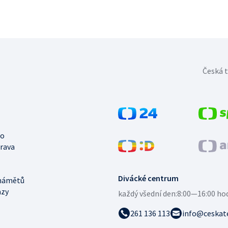
Česká t
no
trava
Divácké centrum
námětů
azy
každý všední den:
8:00—16:00 ho
261 136 113
info@ceskate