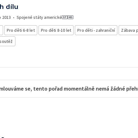
h dílu
o
2013
•
Spojené státy americké
i
Pro děti 6-8 let
Pro děti 8-10 let
Pro děti - zahraniční
Zábava p
 soutěž
mlouváme se, tento pořad momentálně nemá žádné přehra