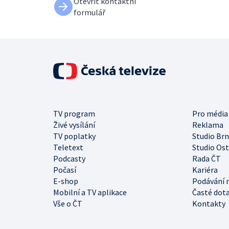
Otevřít kontaktní
formulář
TV program
Pro média
Živé vysílání
Reklama
TV poplatky
Studio Br
Teletext
Studio Os
Podcasty
Rada ČT
Počasí
Kariéra
E-shop
Podávání 
Mobilní a TV aplikace
Časté dot
Vše o ČT
Kontakty