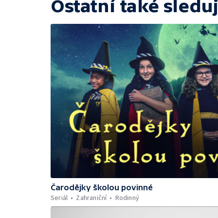
Ostatní také sleduj
Čarodějky školou povinné
Seriál
Zahraniční
Rodinný