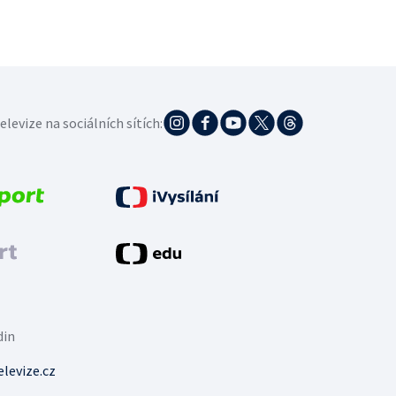
elevize na sociálních sítích:
din
levize.cz