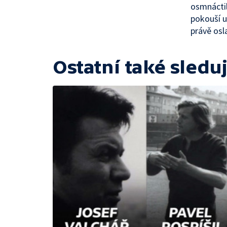
osmnáctil
pokouší u
právě osl
Ostatní také sleduj