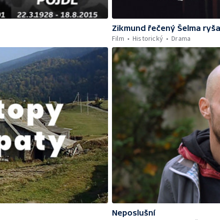
Zikmund řečený Šelma ryš
Film
Historický
Drama
Neposlušní