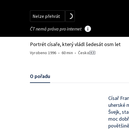
Nelze přehrát
ČT nemá práva pro internet
Portrét císaře, který vládl šedesát osm let
Vyrobeno
1996
•
60 min
•
Česko
O pořadu
Císař Fra
uherské m
Švejk, st
moc dobře
povětšině