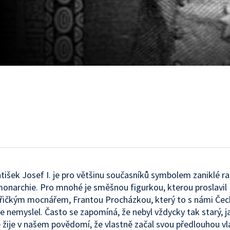
ntišek Josef I. je pro většinu současníků symbolem zaniklé r
onarchie. Pro mnohé je směšnou figurkou, kterou proslavil
ařičkým mocnářem, Frantou Procházkou, který to s námi Čec
 nemyslel. Často se zapomíná, že nebyl vždycky tak starý, j
 žije v našem povědomí, že vlastně začal svou předlouhou vl