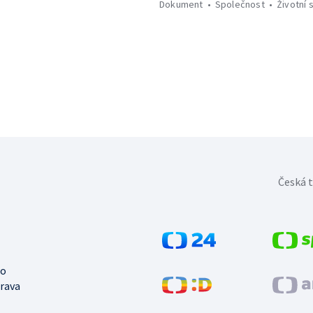
Dokument
Společnost
Životní s
Česká t
no
trava