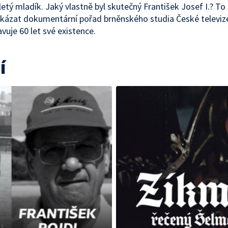
etý mladík. Jaký vlastně byl skutečný František Josef I.? To
kázat dokumentární pořad brněnského studia České televize
avuje 60 let své existence.
í