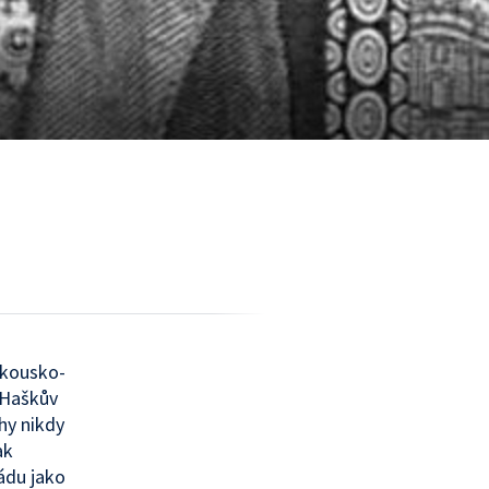
akousko-
 Haškův
hy nikdy
ak
ádu jako