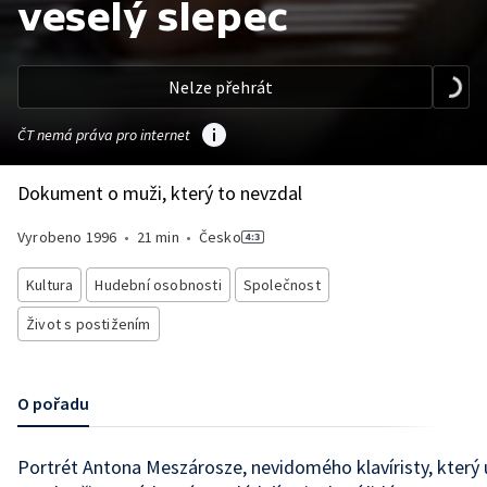
veselý slepec
Nelze přehrát
ČT nemá práva pro internet
Dokument o muži, který to nevzdal
Vyrobeno
1996
•
21 min
•
Česko
Kultura
Hudební osobnosti
Společnost
Život s postižením
O pořadu
Portrét Antona Meszárosze, nevidomého klavíristy, který 