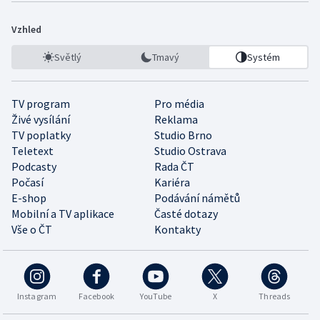
Vzhled
Světlý
Tmavý
Systém
TV program
Pro média
Živé vysílání
Reklama
TV poplatky
Studio Brno
Teletext
Studio Ostrava
Podcasty
Rada ČT
Počasí
Kariéra
E-shop
Podávání námětů
Mobilní a TV aplikace
Časté dotazy
Vše o ČT
Kontakty
Instagram
Facebook
YouTube
X
Threads