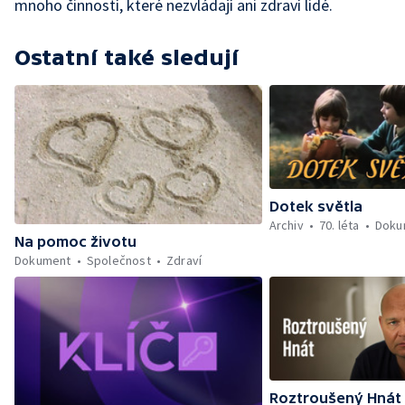
mnoho činností, které nezvládají ani zdraví lidé.
Ostatní také sledují
Dotek světla
Archiv
70. léta
Doku
Na pomoc životu
Dokument
Společnost
Zdraví
Roztroušený Hnát