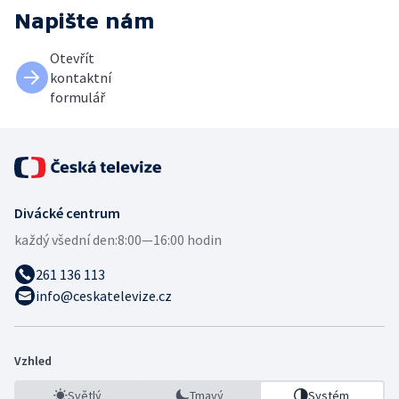
Napište nám
Otevřít
kontaktní
formulář
Divácké centrum
každý všední den:
8:00—16:00 hodin
261 136 113
info@ceskatelevize.cz
Vzhled
Světlý
Tmavý
Systém