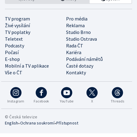
TV program
Pro média
Živé vysílání
Reklama
TV poplatky
Studio Brno
Teletext
Studio Ostrava
Podcasty
Rada ČT
Počasí
Kariéra
E-shop
Podávání námětů
Mobilní a TV aplikace
Časté dotazy
Vše o ČT
Kontakty
Instagram
Facebook
YouTube
X
Threads
© Česká televize
•
•
English
Ochrana soukromí
Přístupnost