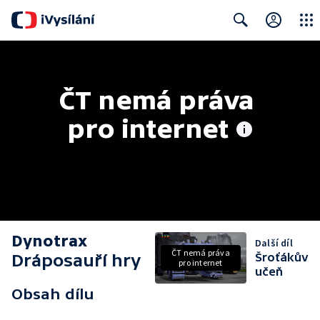
Close
Search
ČT nemá práva 
pro internet
Dynotrax
Další díl
ČT nemá práva
Dráposauří hry
Šroťákův
pro internet
učeň
Obsah dílu