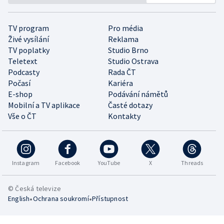
TV program
Pro média
Živé vysílání
Reklama
TV poplatky
Studio Brno
Teletext
Studio Ostrava
Podcasty
Rada ČT
Počasí
Kariéra
E-shop
Podávání námětů
Mobilní a TV aplikace
Časté dotazy
Vše o ČT
Kontakty
Instagram
Facebook
YouTube
X
Threads
© Česká televize
•
•
English
Ochrana soukromí
Přístupnost