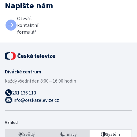
Napište nám
Otevřít
kontaktní
formulář
Divácké centrum
každý všední den:
8:00—16:00 hodin
261 136 113
info@ceskatelevize.cz
Vzhled
Světlý
Tmavý
Systém