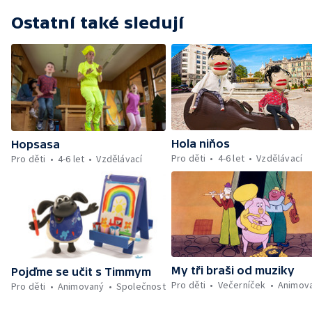
Ostatní také sledují
Hola niňos
Hopsasa
Pro děti
4-6 let
Vzdělávací
Pro děti
4-6 let
Vzdělávací
My tři braši od muziky
Pojďme se učit s Timmym
Pro děti
Večerníček
Animov
Pro děti
Animovaný
Společnost