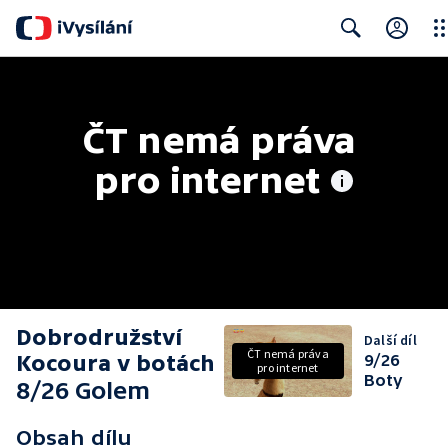
Clo
Search
ČT nemá práva 
pro internet
Dobrodružství
Další díl
ČT nemá práva
Kocoura v botách
9/26
pro internet
Boty
8/26 Golem
Obsah dílu