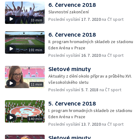
6. července 2018
Slavnostní zakončení
Poslední vysílání
17. 7. 2020
na ČT sport
33 min
6. července 2018
II. program hromadných skladeb ze stadionu
Eden Aréna v Praze
101 min
Poslední vysílání
16. 7. 2020
na ČT sport
Sletové minuty
Aktuality z dění okolo příprav a průběhu XVI.
všesokolského sletu
11 min
Poslední vysílání
5. 7. 2018
na ČT sport
5. července 2018
I. program hromadných skladeb ze stadionu
Eden Aréna v Praze
140 min
Poslední vysílání
13. 7. 2020
na ČT sport
Sletové minuty