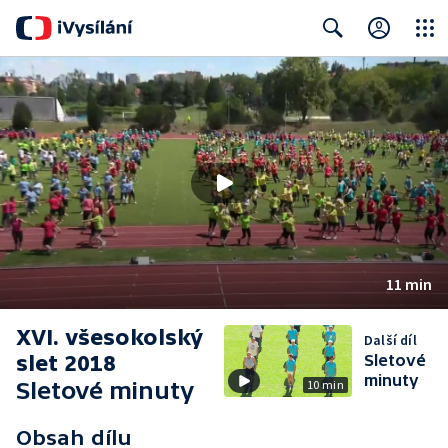
Close
Search
11 min
XVI. všesokolský
Další díl
slet 2018
Sletové
minuty
Sletové minuty
10 min
Obsah dílu