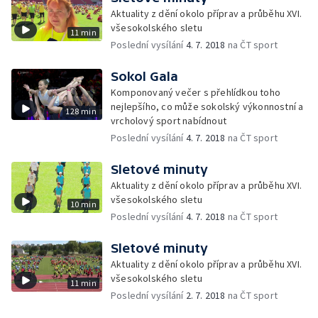
Aktuality z dění okolo příprav a průběhu XVI.
všesokolského sletu
11 min
Poslední vysílání
4. 7. 2018
na ČT sport
Sokol Gala
Komponovaný večer s přehlídkou toho
nejlepšího, co může sokolský výkonnostní a
128 min
vrcholový sport nabídnout
Poslední vysílání
4. 7. 2018
na ČT sport
Sletové minuty
Aktuality z dění okolo příprav a průběhu XVI.
všesokolského sletu
10 min
Poslední vysílání
4. 7. 2018
na ČT sport
Sletové minuty
Aktuality z dění okolo příprav a průběhu XVI.
všesokolského sletu
11 min
Poslední vysílání
2. 7. 2018
na ČT sport