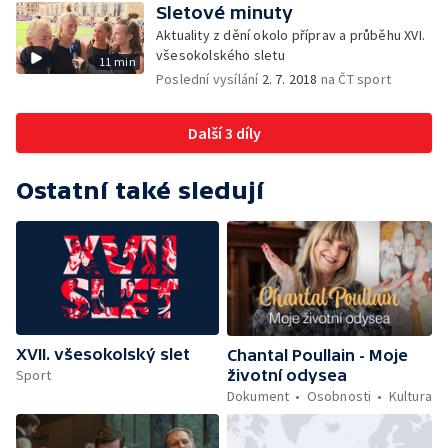
Sletové minuty
Aktuality z dění okolo příprav a průběhu XVI.
všesokolského sletu
11 min
Poslední vysílání
2. 7. 2018
na ČT sport
Další 3 díly
Ostatní také sledují
XVII. všesokolský slet
Chantal Poullain - Moje
Sport
životní odysea
Dokument
Osobnosti
Kultura