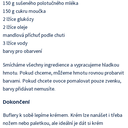
150 g sušeného polotučného mléka
150 g cukru moučka
2 lžíce glukózy
2 lžíce oleje
mandlová příchuť podle chuti
3 lžíce vody
barvy pro obarvení
Smícháme všechny ingredience a vypracujeme hladkou
hmotu. Pokud chceme, můžeme hmotu rovnou probarvit
barvami. Pokud chcete ovoce pomalovat pouze zvenku,
barvy přidávat nemusíte.
Dokončení
Buflery k sobě lepíme krémem. Krém lze nanášet i třeba
nožem nebo paletkou, ale ideální je dát si krém