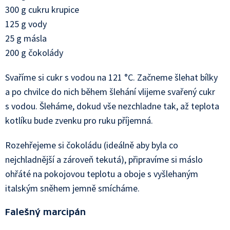
300 g cukru krupice
125 g vody
25 g másla
200 g čokolády
Svaříme si cukr s vodou na 121 °C. Začneme šlehat bílky
a po chvilce do nich během šlehání vlijeme svařený cukr
s vodou. Šleháme, dokud vše nezchladne tak, až teplota
kotlíku bude zvenku pro ruku příjemná.
Rozehřejeme si čokoládu (ideálně aby byla co
nejchladnější a zároveň tekutá), připravíme si máslo
ohřáté na pokojovou teplotu a oboje s vyšlehaným
italským sněhem jemně smícháme.
Falešný marcipán