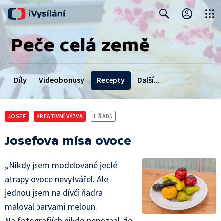
Close
Search
Peče celá země
Díly
Videobonusy
Recepty
Další...
Soutěžící
JOSEF
KREATIVNÍ VÝZVA
I. ŘADA
Podcast Dopečeno
Josefova mísa ovoce
„Nikdy jsem modelované jedlé
atrapy ovoce nevytvářel. Ale
jednou jsem na dívčí ňadra
maloval barvami meloun.
Na fotografiích nikdo nepoznal, že