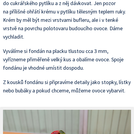
do cukrářského pytlíku a z něj dávkovat. Jen pozor
na přílišné ohřátí krému v pytlíku tělesným teplem ruky.
Krém by měl být mezi vrstvami bufleru, ale i v tenké
vrstvě na povrchu polotovaru budoucího ovoce. Dáme
vychladit.
Vyválíme si fondán na placku tlustou cca 3 mm,
vyřízneme přiměřeně velký kus a obalíme ovoce. Spoje
fondánu je vhodné umístit dospodu.
Z kousků fondánu si připravíme detaily jako stopky, lístky
nebo bubáky a pokud chceme, můžeme ovoce vybarvit.