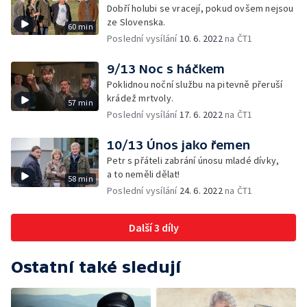
Dobří holubi se vracejí, pokud ovšem nejsou
ze Slovenska.
60 min
Poslední vysílání
10. 6. 2022
na ČT1
9/13 Noc s háčkem
Poklidnou noční službu na pitevně přeruší
krádež mrtvoly.
57 min
Poslední vysílání
17. 6. 2022
na ČT1
10/13 Únos jako řemen
Petr s přáteli zabrání únosu mladé dívky,
a to neměli dělat!
58 min
Poslední vysílání
24. 6. 2022
na ČT1
Další 3 díly
Ostatní také sledují