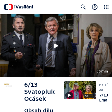
Close
Search
56 min
6/13
Další
díl
Svatopluk
7/13
58 min
Ocásek
Ema
Obsah dílu