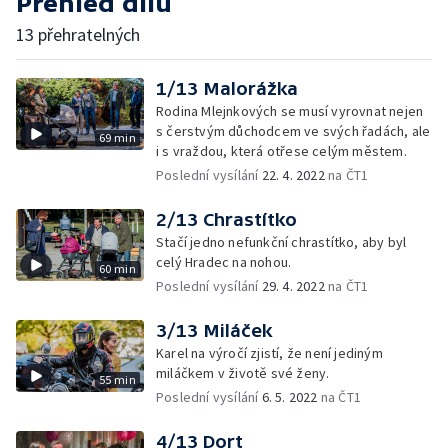
Přehled dílů
13 přehratelných
1/13 Malorážka
Rodina Mlejnkových se musí vyrovnat nejen
s čerstvým důchodcem ve svých řadách, ale
69 min
i s vraždou, která otřese celým městem.
Poslední vysílání
22. 4. 2022
na ČT1
2/13 Chrastítko
Stačí jedno nefunkční chrastítko, aby byl
celý Hradec na nohou.
60 min
Poslední vysílání
29. 4. 2022
na ČT1
3/13 Miláček
Karel na výročí zjistí, že není jediným
miláčkem v životě své ženy.
55 min
Poslední vysílání
6. 5. 2022
na ČT1
4/13 Dort