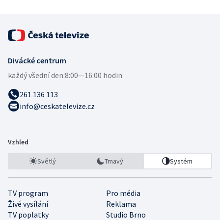
Divácké centrum
každý všední den:
8:00—16:00 hodin
261 136 113
info@ceskatelevize.cz
Vzhled
Světlý
Tmavý
Systém
TV program
Pro média
Živé vysílání
Reklama
TV poplatky
Studio Brno