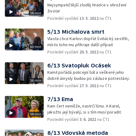
Nejsympatičtější zloděj Hradce v ohrožení
života!
58 min
Poslední vysílání
13. 5. 2022
na ČT1
5/13 Michalova smrt
Vlasta chce Karlovi dopřát švihácký sestřih,
místo toho mu přihraje další případ.
60 min
Poslední vysílání
20. 5. 2022
na ČT1
6/13 Svatopluk Ocásek
Kamil pořádá policejní bál a veškeré jeho
dobré úmysly budou po zásluze potrestány.
56 min
Poslední vysílání
27. 5. 2022
na ČT1
7/13 Ema
Kam čert nemůže, nastrčí Emu. A Karel,
jakožto její bývalý, si s tím musí poradit.
58 min
Poslední vysílání
3. 6. 2022
na ČT1
8/13 Vdovská metoda