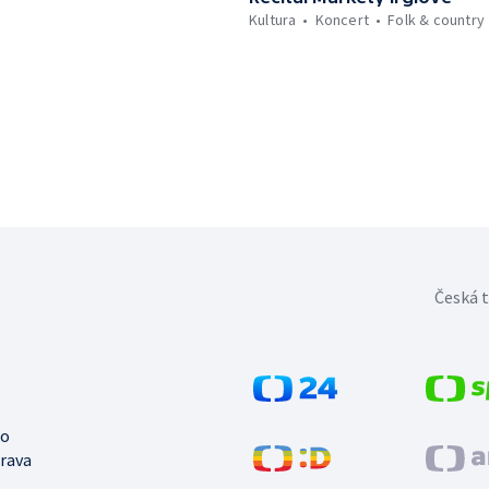
Kultura
Koncert
Folk & country
Česká t
no
trava