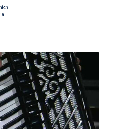
ních
 a