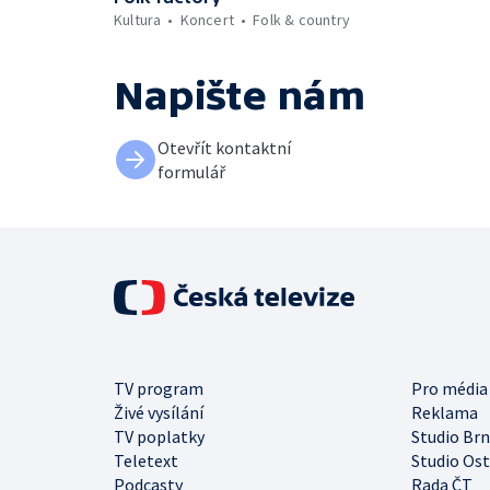
Kultura
Koncert
Folk & country
Napište nám
Otevřít kontaktní
formulář
TV program
Pro média
Živé vysílání
Reklama
TV poplatky
Studio Br
Teletext
Studio Os
Podcasty
Rada ČT