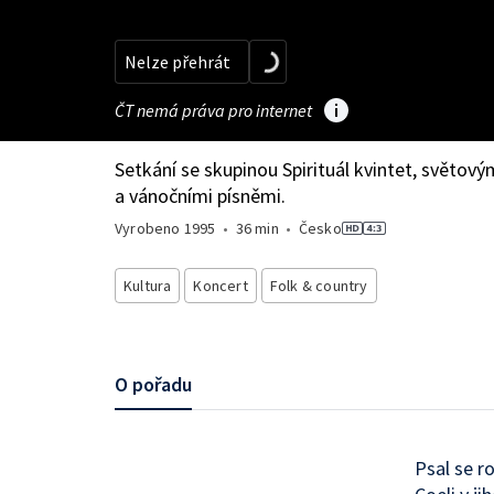
Nelze přehrát
ČT nemá práva pro internet
Setkání se skupinou Spirituál kvintet, světov
a vánočními písněmi.
Vyrobeno
1995
•
36 min
•
Česko
Kultura
Koncert
Folk & country
O pořadu
Psal se r