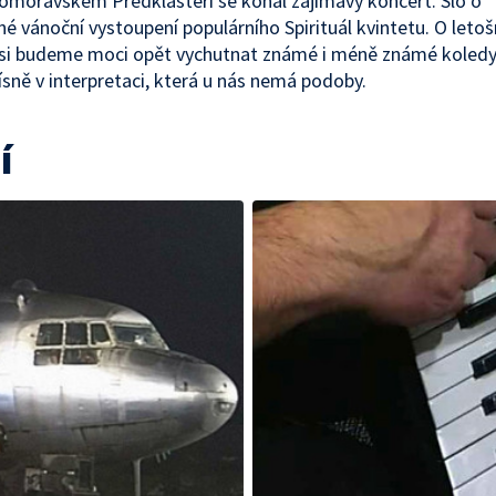
ihomoravském Předklášteří se konal zajímavý koncert. Šlo o
 vánoční vystoupení populárního Spirituál kvintetu. O letoš
 si budeme moci opět vychutnat známé i méně známé koledy
ísně v interpretaci, která u nás nemá podoby.
í