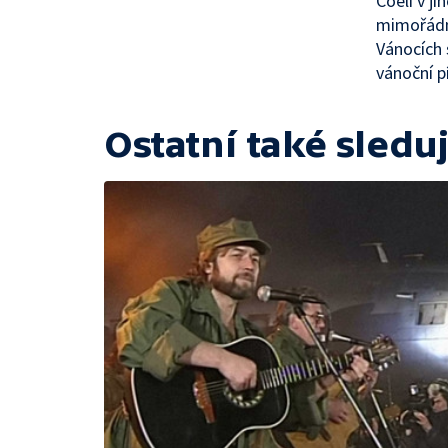
Coeli v j
mimořádné
Vánocích
vánoční p
Ostatní také sleduj