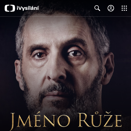
Close
Search