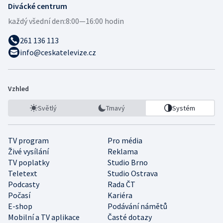
Divácké centrum
každý všední den:
8:00—16:00 hodin
261 136 113
info@ceskatelevize.cz
Vzhled
Světlý
Tmavý
Systém
TV program
Pro média
Živé vysílání
Reklama
TV poplatky
Studio Brno
Teletext
Studio Ostrava
Podcasty
Rada ČT
Počasí
Kariéra
E-shop
Podávání námětů
Mobilní a TV aplikace
Časté dotazy