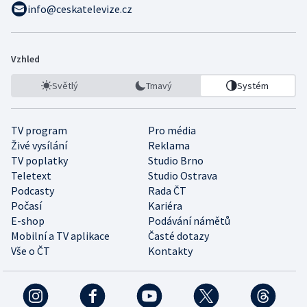
info@ceskatelevize.cz
Vzhled
Světlý
Tmavý
Systém
TV program
Pro média
Živé vysílání
Reklama
TV poplatky
Studio Brno
Teletext
Studio Ostrava
Podcasty
Rada ČT
Počasí
Kariéra
E-shop
Podávání námětů
Mobilní a TV aplikace
Časté dotazy
Vše o ČT
Kontakty