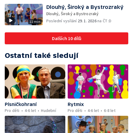
Dlouhý, Široký a Bystrozraký
Dlouhý, Široký a Bystrozraký
Poslední vysílání
29. 1. 2026
na ČT :D
11 min
Dalších 10 dílů
Ostatní také sledují
Písničkohraní
Rytmix
Pro děti
4-6 let
Hudební
Pro děti
4-6 let
6-8 let