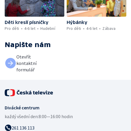
Děti kreslí písničky
Hýbánky
Pro děti
4-6 let
Hudební
Pro děti
4-6 let
Zábava
Napište nám
Otevřít
kontaktní
formulář
Divácké centrum
každý všední den:
8:00—16:00 hodin
261 136 113