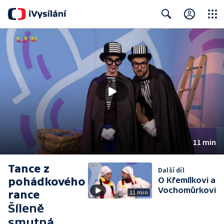
Close
Search
11 min
Tance z
Další díl
pohádkového
O Křemílkovi a
Vochomůrkovi
rance
11 min
Šíleně
smutná