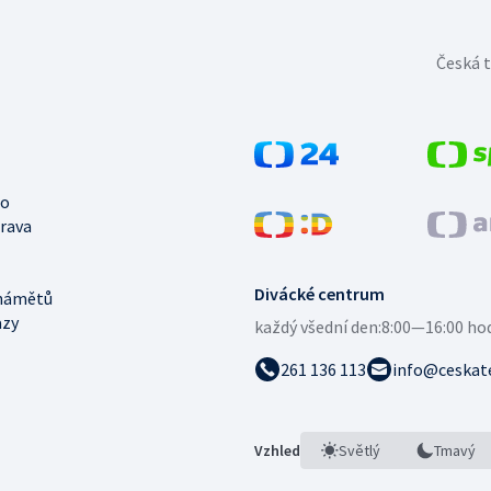
Česká t
no
trava
Divácké centrum
námětů
azy
každý všední den:
8:00—16:00 ho
261 136 113
info@ceskate
Vzhled
Světlý
Tmavý