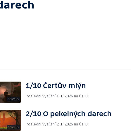
darech
1/10 Čertův mlýn
Poslední vysílání
1. 1. 2026
na ČT :D
10 min
2/10 O pekelných darech
Poslední vysílání
2. 1. 2026
na ČT :D
10 min