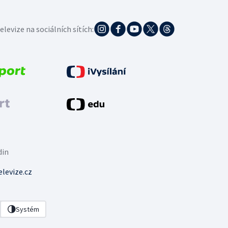
elevize na sociálních sítích:
din
levize.cz
Systém