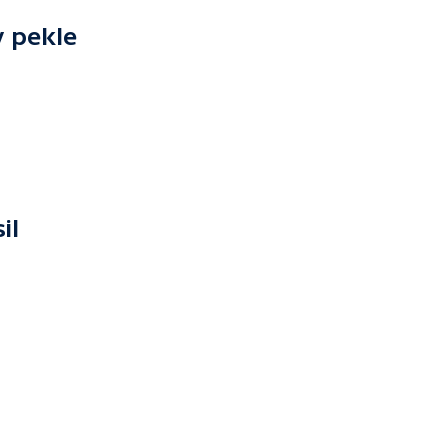
v pekle
il