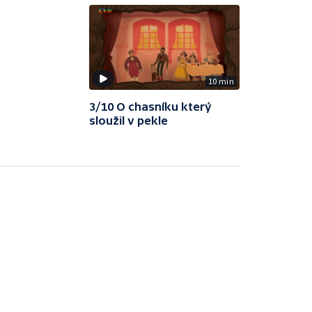
10 min
3/10 O chasníku který
sloužil v pekle