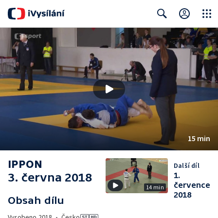
Close
Search
15 min
IPPON
Další díl
3. června 2018
1.
července
14 min
2018
Obsah dílu
Vyrobeno
2018
•
Česko