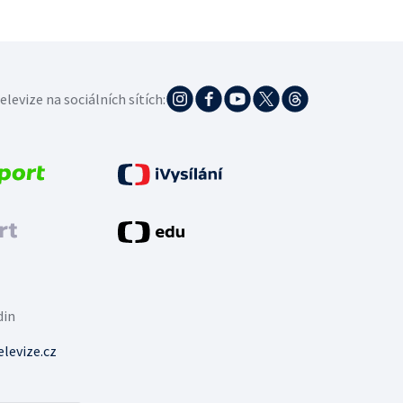
elevize na sociálních sítích:
din
levize.cz