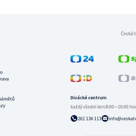
Česká t
no
trava
Divácké centrum
námětů
azy
každý všední den:
8:00—16:00 ho
261 136 113
info@ceskate