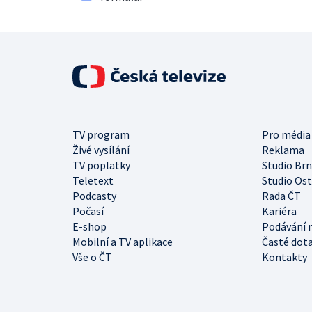
TV program
Pro média
Živé vysílání
Reklama
TV poplatky
Studio Br
Teletext
Studio Os
Podcasty
Rada ČT
Počasí
Kariéra
E-shop
Podávání 
Mobilní a TV aplikace
Časté dot
Vše o ČT
Kontakty