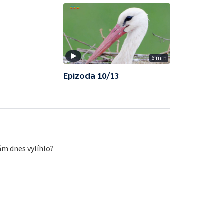
6 min
Epizoda 10/13
ám dnes vylíhlo?