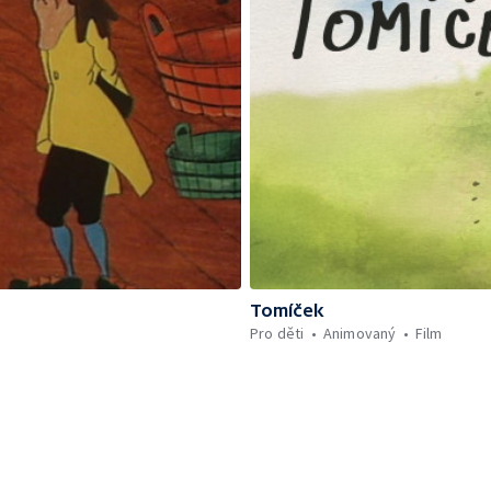
Tomíček
Pro děti
Animovaný
Film