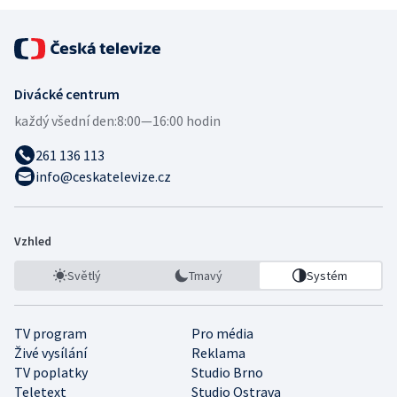
Divácké centrum
každý všední den:
8:00—16:00 hodin
261 136 113
info@ceskatelevize.cz
Vzhled
Světlý
Tmavý
Systém
TV program
Pro média
Živé vysílání
Reklama
TV poplatky
Studio Brno
Teletext
Studio Ostrava