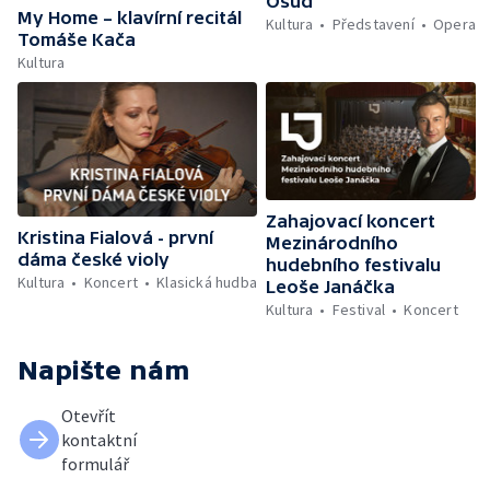
Osud
My Home – klavírní recitál
Kultura
Představení
Opera
Tomáše Kača
Kultura
Zahajovací koncert
Kristina Fialová - první
Mezinárodního
dáma české violy
hudebního festivalu
Kultura
Koncert
Klasická hudba
Leoše Janáčka
Kultura
Festival
Koncert
Napište nám
Otevřít
kontaktní
formulář