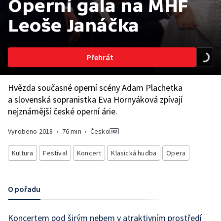
Operní gala na MHF
Leoše Janáčka
Přehrát
Hvězda současné operní scény Adam Plachetka
a slovenská sopranistka Eva Hornyáková zpívají
nejznámější české operní árie.
Vyrobeno
2018
•
76 min
•
Česko
Kultura
Festival
Koncert
Klasická hudba
Opera
O pořadu
Koncertem pod širým nebem v atraktivním prostředí