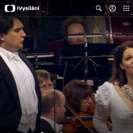
Close
Search