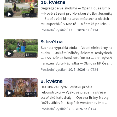
16. května
stopách Dana Browna — Skautské setkání v
Segregace ve školství — Open House Brno
Ralsku — Vagabundi přes půl světa
— Nové zázemí pro Horskou službu Jeseníky
52 min
— Zlepšování klimatu ve městech a obcích —
MS superbiků v Mostě — Městská policie
Ústí nad Labem má nové drony — Začal lov
Poslední vysílání
17. 5. 2026
na ČT24
srnců — Praktická maturita na střední
rybářské škole
9. května
Sucho a vyprahlá půda — Vodní elektrárny na
suchu — Unikátní záběry šelem v Beskydech
53 min
— Zoo Dvůr Králové slaví 80 let — 200. výročí
narození Vojty Náprstka — Obnova NP České
Švýcarsko po požáru — Rychlejší opravy
Poslední vysílání
10. 5. 2026
na ČT24
elektrického vedení — Kam s obřím
betonovým vejcem v Plzni — Spory o
2. května
výtvarná díla s politickým pozadím — Letní
Bazilika ve Frýdku-Místku prošla
sezona na horách a v kempech —
rekonstrukcí — Výškové práce na střeše
53 min
Povstalecké velitelství Velké Prahy Bartoš
plzeňské katedrály — Oprava Brány Matky
Boží v Jihlavě — Úspěch westernového
jezdce z Kobylí — Příběh japonské hraběnky
Poslední vysílání
2. 5. 2026
na ČT24
v Horšovském Týně — Připomínka