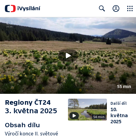
Close
Search
55 min
Regiony ČT24
Další díl
3. května 2025
10.
května
54 min
2025
Obsah dílu
Výročí konce II. světové