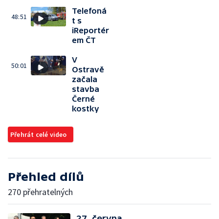
Telefoná
48:51
t s
iReportér
em ČT
V
50:01
Ostravě
začala
stavba
Černé
kostky
Přehrát celé video
Přehled dílů
270 přehratelných
27. června