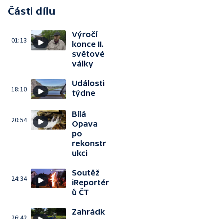
Části dílu
Výročí
01:13
konce II.
světové
války
Události
18:10
týdne
Bílá
20:54
Opava
po
rekonstr
ukci
Soutěž
24:34
iReportér
ů ČT
Zahrádk
26:42