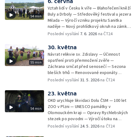
6. června
koupalištích — Soutěž hasičů v záchranářství
Vztah lidí v Česku k víře — Blahořečení kněží
na Slezské Hartě — Expedice Monoxylon
Buly a Drboly — Středověký festival u jezera
54 min
vyrazila do Řecka — Ocenění pro
Milada — Výročí vzniku projektu Sanitka
radiokomunikační středisko — Závěrečné
naděje — Nový prohlídkový okruh na zámku
zkoušky uměleckých kovářů — Budoucnost
v Litomyšli — Začátek turistické sezony —
Poslední vysílání
7. 6. 2026
na ČT24
kovářského řemesla — Odstřel části
Zahájení sezony v kempech — Olomoucká
největšího rypadla v Česku — Víkend
zoo slaví 70 let — Den pozemního vojska —
30. května
otevřených zahrad — Digitalizace tisíců
Celostátní soutěž Stroj času
snímků staré Šumavy
Návrat relikvie sv. Zdislavy — Účinnost
opatření proti přemnožení zvěře —
55 min
Záchrana srnčat před senosečí — Sezona
bleších trhů — Renovované exponáty
Leteckého muzea Kbely — Aviatická pouť v
Poslední vysílání
31. 5. 2026
na ČT24
Hradci Králové — Návrat turistů do
Edmundovy soutěsky — Prevence lesních
23. května
požárů — Velký jezdecký den v Kladrubech
OKD urychluje likvidaci Dolu ČSM — 100 let
— Veřejné plavby na Labi — Vodní hrad
ZOO v Plzni — UNESCO památky v
54 min
Švihov bez vody
Olomouckém kraji — Opravy Rychlebských
stezek po povodni — Výročí útoku na
Heydricha — Místní místním — Vypouštění
Poslední vysílání
24. 5. 2026
na ČT24
skotu — Zdislava v Křižanově — Rybáři pro
ryby — Řemesla pod hradem Hluboký — Po