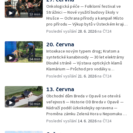
Onkologická péče — Folklorní festival ve
Strážnici — Nové využití budovy školy v
53 min
Hrušce — Ochrana přírody a kampaň Místo
pro přírodu — Výkup bytů v Ústeckém kraji —
Bezpečnost u vody — Historická sbírka
Poslední vysílání
28. 6. 2026
na ČT24
kaktusů a česneků — Nízkoemisní provoz
teplárny
20. června
Intoxikace novým typem drog; Kratom a
syntetické kanabinoidy — 30 let elektrárny
54 min
Dlouhé stráně — Výstava optických klamů
Klamárium — Průchod pro vodáky u
krumlovského Plešivce — Mladí lidé riskují na
Poslední vysílání
21. 6. 2026
na ČT24
železnici — Jesenické svahy opět spásají
ovce — 60 let Ostře sledovaných vlaků —
13. června
Unikátní minikino v centru Prahy —
Obchodní dům Breda v Opavě se otevírá
Charitativní akce na královéhradeckém
veřejnosti — Historie OD Breda v Opavě —
50 min
letišti — Vzpomínka na boj českých
Nádraží podél úzkokolejky opravena —
parašutistů — Vzácný zápisník odbojáře v
Proměna zámku Zelená Hora u Nepomuku —
muzejní sbírce — Sochařský festival Umění
120 let modrotisku ve Strážnici — Vrcholí
Poslední vysílání
14. 6. 2026
na ČT24
ve městě
festival Rock for People — Kempy čekají
dobrou sezonu — Kvalita vody v českých