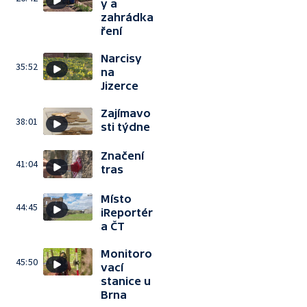
y a
zahrádka
ření
Narcisy
35:52
na
Jizerce
Zajímavo
38:01
sti týdne
Značení
41:04
tras
Místo
44:45
iReportér
a ČT
Monitoro
45:50
vací
stanice u
Brna