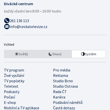
Divácké centrum
každý všední den:
8:00—16:00 hodin
261 136 113
info@ceskatelevize.cz
Vzhled
Světlý
Tmavý
Systém
TV program
Pro média
Živé vysílání
Reklama
TV poplatky
Studio Brno
Teletext
Studio Ostrava
Podcasty
Rada ČT
Počasí
Kariéra
E-shop
Podávání námětů
Mobilní a TV aplikace
Časté dotazy