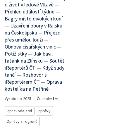
o život v ledové Vltavě —
Přehled událostí týdne —
Bagry místo divokých koní
— Uzavření obory v Ralsku
na Českolipsku — Přejezd
přes umělou louži —
Obnova císařských vinic —
Potížistky — Jak bavil
fašank na Zlínsku — Soutěž
iReportérů ČT — Když sudy
tančí — Rozhovor s
iReportérem ČT — Oprava
kostelíka na Petříně
Vyrobeno
2025
•
Česko
Zpravodajství
Zprávy
Zprávy z regionů