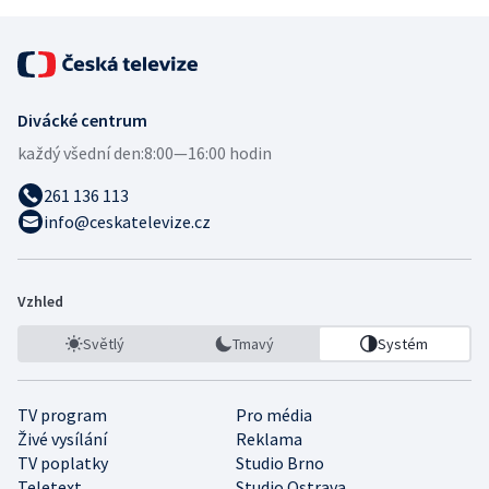
Divácké centrum
každý všední den:
8:00—16:00 hodin
261 136 113
info@ceskatelevize.cz
Vzhled
Světlý
Tmavý
Systém
TV program
Pro média
Živé vysílání
Reklama
TV poplatky
Studio Brno
Teletext
Studio Ostrava