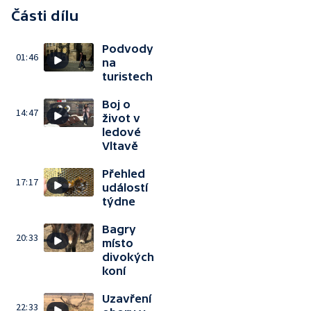
Části dílu
Podvody
01:46
na
turistech
Boj o
14:47
život v
ledové
Vltavě
Přehled
17:17
událostí
týdne
Bagry
20:33
místo
divokých
koní
Uzavření
22:33