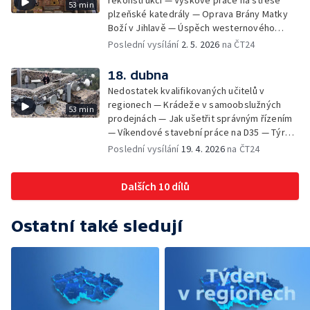
53 min
Povstalecké velitelství Velké Prahy Bartoš
plzeňské katedrály — Oprava Brány Matky
Boží v Jihlavě — Úspěch westernového
jezdce z Kobylí — Příběh japonské hraběnky
Poslední vysílání
2. 5. 2026
na ČT24
v Horšovském Týně — Připomínka
osvobození Ostravy — Osvobozování
18. dubna
Československa po válce — Slavnosti
Nedostatek kvalifikovaných učitelů v
svobody — Koupaliště v Rapotíně nahradí
regionech — Krádeže v samoobslužných
53 min
biotop — Hurvínek slaví 100 let — Odborníci
prodejnách — Jak ušetřit správným řízením
zkoumají nářečí ve Staré Bělé —
— Víkendové stavební práce na D35 — Týrání
Architektura Evy Jiřičné na pardubickém
a nevhodný chov zvířat — O dominantu
Poslední vysílání
19. 4. 2026
na ČT24
zámku — Místo lávky postavili v Pelhřimově
Plzeňska se nově stará kastelán —
brod z kamenů — Ochrana chráněných plazů
Mezinárodní den památek v Třebíči —
na jižní Moravě
Dalších 10 dílů
Významní výrobci českého porcelánu a jeho
značení — Český porcelán pro Titanic —
Obnova mokřadů a přirozených toků na
Ostatní také sledují
Vysočině — Sázení stromků s příběhem —
Nálezy pokladů v Česku