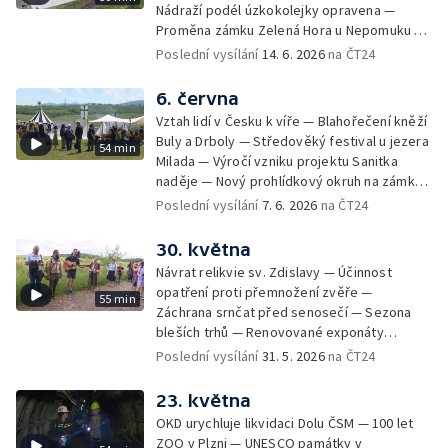
Nádraží podél úzkokolejky opravena —
parašutistů — Vzácný zápisník odbojáře v
Proměna zámku Zelená Hora u Nepomuku —
muzejní sbírce — Sochařský festival Umění
120 let modrotisku ve Strážnici — Vrcholí
Poslední vysílání
14. 6. 2026
na ČT24
ve městě
festival Rock for People — Kempy čekají
dobrou sezonu — Kvalita vody v českých
6. června
koupalištích — Soutěž hasičů v záchranářství
Vztah lidí v Česku k víře — Blahořečení kněží
na Slezské Hartě — Expedice Monoxylon
Buly a Drboly — Středověký festival u jezera
54 min
vyrazila do Řecka — Ocenění pro
Milada — Výročí vzniku projektu Sanitka
radiokomunikační středisko — Závěrečné
naděje — Nový prohlídkový okruh na zámku
zkoušky uměleckých kovářů — Budoucnost
v Litomyšli — Začátek turistické sezony —
Poslední vysílání
7. 6. 2026
na ČT24
kovářského řemesla — Odstřel části
Zahájení sezony v kempech — Olomoucká
největšího rypadla v Česku — Víkend
zoo slaví 70 let — Den pozemního vojska —
30. května
otevřených zahrad — Digitalizace tisíců
Celostátní soutěž Stroj času
snímků staré Šumavy
Návrat relikvie sv. Zdislavy — Účinnost
opatření proti přemnožení zvěře —
55 min
Záchrana srnčat před senosečí — Sezona
bleších trhů — Renovované exponáty
Leteckého muzea Kbely — Aviatická pouť v
Poslední vysílání
31. 5. 2026
na ČT24
Hradci Králové — Návrat turistů do
Edmundovy soutěsky — Prevence lesních
23. května
požárů — Velký jezdecký den v Kladrubech
OKD urychluje likvidaci Dolu ČSM — 100 let
— Veřejné plavby na Labi — Vodní hrad
ZOO v Plzni — UNESCO památky v