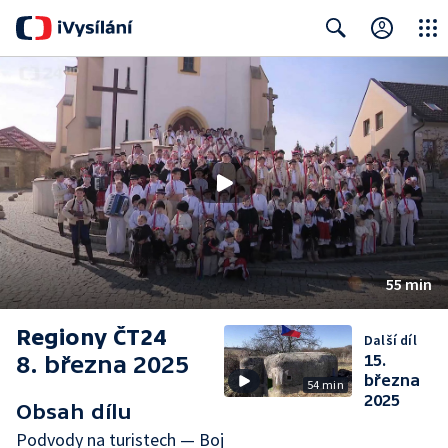
Close
Search
55 min
Regiony ČT24
Další díl
8. března 2025
15.
března
54 min
2025
Obsah dílu
Podvody na turistech — Boj