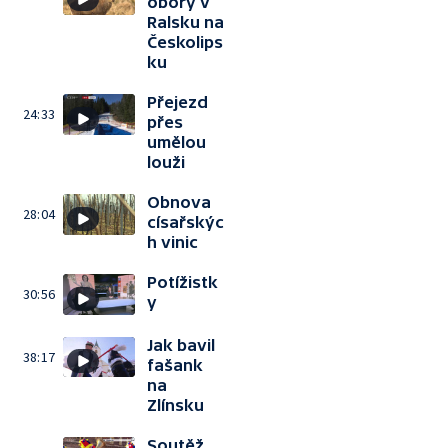
obory v
Ralsku na
Českolips
ku
Přejezd
24:33
přes
umělou
louži
Obnova
28:04
císařskýc
h vinic
Potížistk
30:56
y
Jak bavil
38:17
fašank
na
Zlínsku
Soutěž