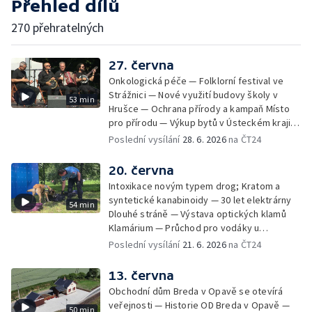
Přehled dílů
270 přehratelných
27. června
Onkologická péče — Folklorní festival ve
Strážnici — Nové využití budovy školy v
53 min
Hrušce — Ochrana přírody a kampaň Místo
pro přírodu — Výkup bytů v Ústeckém kraji —
Bezpečnost u vody — Historická sbírka
Poslední vysílání
28. 6. 2026
na ČT24
kaktusů a česneků — Nízkoemisní provoz
teplárny
20. června
Intoxikace novým typem drog; Kratom a
syntetické kanabinoidy — 30 let elektrárny
54 min
Dlouhé stráně — Výstava optických klamů
Klamárium — Průchod pro vodáky u
krumlovského Plešivce — Mladí lidé riskují na
Poslední vysílání
21. 6. 2026
na ČT24
železnici — Jesenické svahy opět spásají
ovce — 60 let Ostře sledovaných vlaků —
13. června
Unikátní minikino v centru Prahy —
Obchodní dům Breda v Opavě se otevírá
Charitativní akce na královéhradeckém
veřejnosti — Historie OD Breda v Opavě —
50 min
letišti — Vzpomínka na boj českých