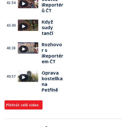
41:54
iReportér
ů ČT
Když
43:49
sudy
tančí
Rozhovo
48:38
r s
iReportér
em ČT
Oprava
49:57
kostelíka
na
Petříně
Přehrát celé video