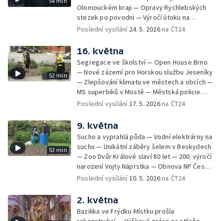
54 min
Švihov bez vody
Olomouckém kraji — Opravy Rychlebských
stezek po povodni — Výročí útoku na
Heydricha — Místní místním — Vypouštění
Poslední vysílání
24. 5. 2026
na ČT24
skotu — Zdislava v Křižanově — Rybáři pro
ryby — Řemesla pod hradem Hluboký — Po
16. května
stopách Dana Browna — Skautské setkání v
Segregace ve školství — Open House Brno
Ralsku — Vagabundi přes půl světa
— Nové zázemí pro Horskou službu Jeseníky
52 min
— Zlepšování klimatu ve městech a obcích —
MS superbiků v Mostě — Městská policie
Ústí nad Labem má nové drony — Začal lov
Poslední vysílání
17. 5. 2026
na ČT24
srnců — Praktická maturita na střední
rybářské škole
9. května
Sucho a vyprahlá půda — Vodní elektrárny na
suchu — Unikátní záběry šelem v Beskydech
53 min
— Zoo Dvůr Králové slaví 80 let — 200. výročí
narození Vojty Náprstka — Obnova NP České
Švýcarsko po požáru — Rychlejší opravy
Poslední vysílání
10. 5. 2026
na ČT24
elektrického vedení — Kam s obřím
betonovým vejcem v Plzni — Spory o
2. května
výtvarná díla s politickým pozadím — Letní
Bazilika ve Frýdku-Místku prošla
sezona na horách a v kempech —
rekonstrukcí — Výškové práce na střeše