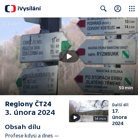
Close
Search
50 min
Regiony ČT24
Další díl
3. února 2024
17.
února
54 min
2024
Obsah dílu
Profese kdysi a dnes —