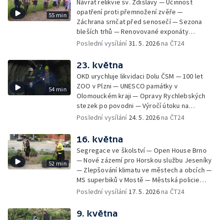
snímků staré Šumavy
Návrat relikvie sv. Zdislavy — Účinnost
opatření proti přemnožení zvěře —
55 min
Záchrana srnčat před senosečí — Sezona
bleších trhů — Renovované exponáty
Leteckého muzea Kbely — Aviatická pouť v
Poslední vysílání
31. 5. 2026
na ČT24
Hradci Králové — Návrat turistů do
Edmundovy soutěsky — Prevence lesních
23. května
požárů — Velký jezdecký den v Kladrubech
OKD urychluje likvidaci Dolu ČSM — 100 let
— Veřejné plavby na Labi — Vodní hrad
ZOO v Plzni — UNESCO památky v
54 min
Švihov bez vody
Olomouckém kraji — Opravy Rychlebských
stezek po povodni — Výročí útoku na
Heydricha — Místní místním — Vypouštění
Poslední vysílání
24. 5. 2026
na ČT24
skotu — Zdislava v Křižanově — Rybáři pro
ryby — Řemesla pod hradem Hluboký — Po
16. května
stopách Dana Browna — Skautské setkání v
Segregace ve školství — Open House Brno
Ralsku — Vagabundi přes půl světa
— Nové zázemí pro Horskou službu Jeseníky
52 min
— Zlepšování klimatu ve městech a obcích —
MS superbiků v Mostě — Městská policie
Ústí nad Labem má nové drony — Začal lov
Poslední vysílání
17. 5. 2026
na ČT24
srnců — Praktická maturita na střední
rybářské škole
9. května