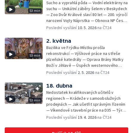
Sucho a vyprahlá půda — Vodní elektrárny na
suchu — Unikátní záběry šelem v Beskydech
53 min
— Zoo Dvůr Králové slaví 80 let — 200. výročí
narození Vojty Náprstka — Obnova NP České
Švýcarsko po požáru — Rychlejší opravy
Poslední vysílání
10. 5. 2026
na ČT24
elektrického vedení — Kam s obřím
betonovým vejcem v Plzni — Spory o
2. května
výtvarná díla s politickým pozadím — Letní
Bazilika ve Frýdku-Místku prošla
sezona na horách a v kempech —
rekonstrukcí — Výškové práce na střeše
53 min
Povstalecké velitelství Velké Prahy Bartoš
plzeňské katedrály — Oprava Brány Matky
Boží v Jihlavě — Úspěch westernového
jezdce z Kobylí — Příběh japonské hraběnky
Poslední vysílání
2. 5. 2026
na ČT24
v Horšovském Týně — Připomínka
osvobození Ostravy — Osvobozování
18. dubna
Československa po válce — Slavnosti
Nedostatek kvalifikovaných učitelů v
svobody — Koupaliště v Rapotíně nahradí
regionech — Krádeže v samoobslužných
53 min
biotop — Hurvínek slaví 100 let — Odborníci
prodejnách — Jak ušetřit správným řízením
zkoumají nářečí ve Staré Bělé —
— Víkendové stavební práce na D35 — Týrání
Architektura Evy Jiřičné na pardubickém
a nevhodný chov zvířat — O dominantu
Poslední vysílání
19. 4. 2026
na ČT24
zámku — Místo lávky postavili v Pelhřimově
Plzeňska se nově stará kastelán —
brod z kamenů — Ochrana chráněných plazů
Mezinárodní den památek v Třebíči —
na jižní Moravě