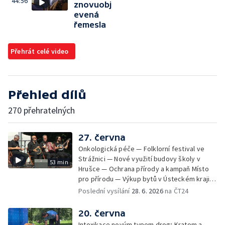
44:56
znovuobj
evená
řemesla
Přehrát celé video
Přehled dílů
270 přehratelných
27. června
Onkologická péče — Folklorní festival ve
Strážnici — Nové využití budovy školy v
53 min
Hrušce — Ochrana přírody a kampaň Místo
pro přírodu — Výkup bytů v Ústeckém kraji —
Bezpečnost u vody — Historická sbírka
Poslední vysílání
28. 6. 2026
na ČT24
kaktusů a česneků — Nízkoemisní provoz
teplárny
20. června
Intoxikace novým typem drog; Kratom a