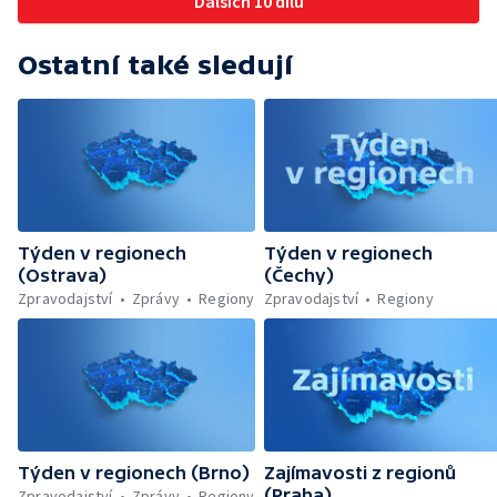
Dalších 10 dílů
Významní výrobci českého porcelánu a jeho
značení — Český porcelán pro Titanic —
Obnova mokřadů a přirozených toků na
Ostatní také sledují
Vysočině — Sázení stromků s příběhem —
Nálezy pokladů v Česku
Týden v regionech
Týden v regionech
(Ostrava)
(Čechy)
Zpravodajství
Zprávy
Regiony
Zpravodajství
Regiony
Týden v regionech (Brno)
Zajímavosti z regionů
(Praha)
Zpravodajství
Zprávy
Regiony