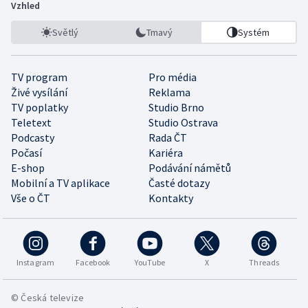
Vzhled
Světlý
Tmavý
Systém
TV program
Pro média
Živé vysílání
Reklama
TV poplatky
Studio Brno
Teletext
Studio Ostrava
Podcasty
Rada ČT
Počasí
Kariéra
E-shop
Podávání námětů
Mobilní a TV aplikace
Časté dotazy
Vše o ČT
Kontakty
Instagram
Facebook
YouTube
X
Threads
© Česká televize