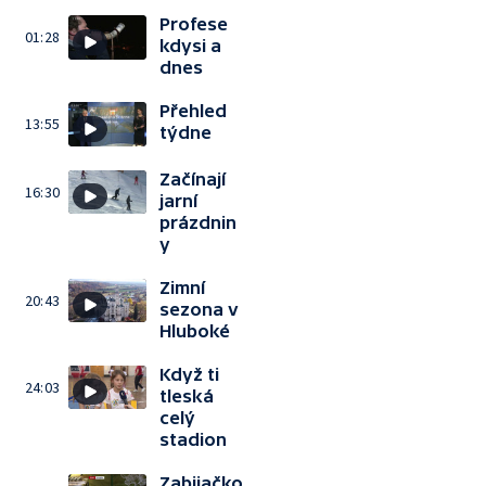
Profese
01:28
kdysi a
dnes
Přehled
13:55
týdne
Začínají
16:30
jarní
prázdnin
y
Zimní
20:43
sezona v
Hluboké
Když ti
24:03
tleská
celý
stadion
Zabijačko