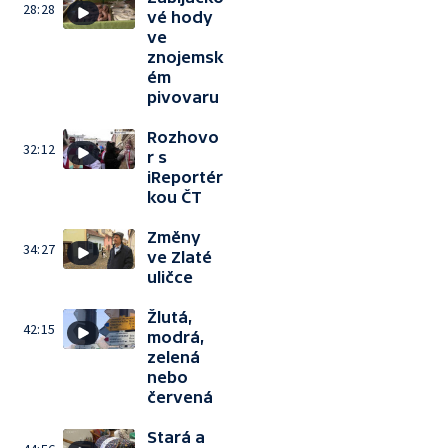
28:28
vé hody
ve
znojemsk
ém
pivovaru
Rozhovo
32:12
r s
iReportér
kou ČT
Změny
34:27
ve Zlaté
uličce
Žlutá,
42:15
modrá,
zelená
nebo
červená
Stará a