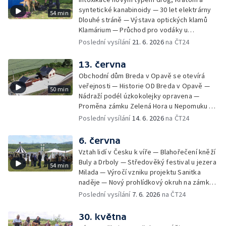
syntetické kanabinoidy — 30 let elektrárny
54 min
Dlouhé stráně — Výstava optických klamů
Klamárium — Průchod pro vodáky u
krumlovského Plešivce — Mladí lidé riskují na
Poslední vysílání
21. 6. 2026
na ČT24
železnici — Jesenické svahy opět spásají
ovce — 60 let Ostře sledovaných vlaků —
13. června
Unikátní minikino v centru Prahy —
Obchodní dům Breda v Opavě se otevírá
Charitativní akce na královéhradeckém
veřejnosti — Historie OD Breda v Opavě —
50 min
letišti — Vzpomínka na boj českých
Nádraží podél úzkokolejky opravena —
parašutistů — Vzácný zápisník odbojáře v
Proměna zámku Zelená Hora u Nepomuku —
muzejní sbírce — Sochařský festival Umění
120 let modrotisku ve Strážnici — Vrcholí
Poslední vysílání
14. 6. 2026
na ČT24
ve městě
festival Rock for People — Kempy čekají
dobrou sezonu — Kvalita vody v českých
6. června
koupalištích — Soutěž hasičů v záchranářství
Vztah lidí v Česku k víře — Blahořečení kněží
na Slezské Hartě — Expedice Monoxylon
Buly a Drboly — Středověký festival u jezera
54 min
vyrazila do Řecka — Ocenění pro
Milada — Výročí vzniku projektu Sanitka
radiokomunikační středisko — Závěrečné
naděje — Nový prohlídkový okruh na zámku
zkoušky uměleckých kovářů — Budoucnost
v Litomyšli — Začátek turistické sezony —
Poslední vysílání
7. 6. 2026
na ČT24
kovářského řemesla — Odstřel části
Zahájení sezony v kempech — Olomoucká
největšího rypadla v Česku — Víkend
zoo slaví 70 let — Den pozemního vojska —
30. května
otevřených zahrad — Digitalizace tisíců
Celostátní soutěž Stroj času