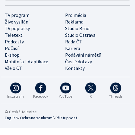
TV program
Pro média
Živé vysílání
Reklama
TV poplatky
Studio Brno
Teletext
Studio Ostrava
Podcasty
Rada ČT
Počasí
Kariéra
E-shop
Podávání námětů
Mobilní a TV aplikace
Časté dotazy
Vše o ČT
Kontakty
Instagram
Facebook
YouTube
X
Threads
© Česká televize
•
•
English
Ochrana soukromí
Přístupnost