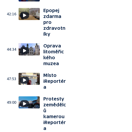
Epopej
42:16
zdarma
pro
zdravotn
íky
Oprava
44:34
litoměřic
kého
muzea
Místo
47:53
iReportér
a
Protesty
49:00
zemědělc
ů
kamerou
iReportér
a