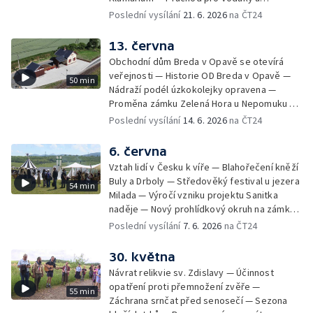
krumlovského Plešivce — Mladí lidé riskují na
Poslední vysílání
21. 6. 2026
na ČT24
železnici — Jesenické svahy opět spásají
ovce — 60 let Ostře sledovaných vlaků —
13. června
Unikátní minikino v centru Prahy —
Obchodní dům Breda v Opavě se otevírá
Charitativní akce na královéhradeckém
veřejnosti — Historie OD Breda v Opavě —
50 min
letišti — Vzpomínka na boj českých
Nádraží podél úzkokolejky opravena —
parašutistů — Vzácný zápisník odbojáře v
Proměna zámku Zelená Hora u Nepomuku —
muzejní sbírce — Sochařský festival Umění
120 let modrotisku ve Strážnici — Vrcholí
Poslední vysílání
14. 6. 2026
na ČT24
ve městě
festival Rock for People — Kempy čekají
dobrou sezonu — Kvalita vody v českých
6. června
koupalištích — Soutěž hasičů v záchranářství
Vztah lidí v Česku k víře — Blahořečení kněží
na Slezské Hartě — Expedice Monoxylon
Buly a Drboly — Středověký festival u jezera
54 min
vyrazila do Řecka — Ocenění pro
Milada — Výročí vzniku projektu Sanitka
radiokomunikační středisko — Závěrečné
naděje — Nový prohlídkový okruh na zámku
zkoušky uměleckých kovářů — Budoucnost
v Litomyšli — Začátek turistické sezony —
Poslední vysílání
7. 6. 2026
na ČT24
kovářského řemesla — Odstřel části
Zahájení sezony v kempech — Olomoucká
největšího rypadla v Česku — Víkend
zoo slaví 70 let — Den pozemního vojska —
30. května
otevřených zahrad — Digitalizace tisíců
Celostátní soutěž Stroj času
snímků staré Šumavy
Návrat relikvie sv. Zdislavy — Účinnost
opatření proti přemnožení zvěře —
55 min
Záchrana srnčat před senosečí — Sezona