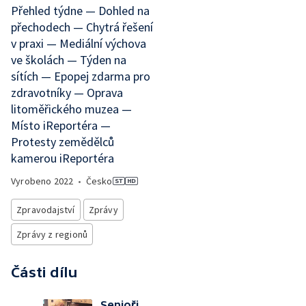
Přehled týdne — Dohled na
přechodech — Chytrá řešení
v praxi — Mediální výchova
ve školách — Týden na
sítích — Epopej zdarma pro
zdravotníky — Oprava
litoměřického muzea —
Místo iReportéra —
Protesty zemědělců
kamerou iReportéra
Vyrobeno
2022
•
Česko
Zpravodajství
Zprávy
Zprávy z regionů
Části dílu
Senioři