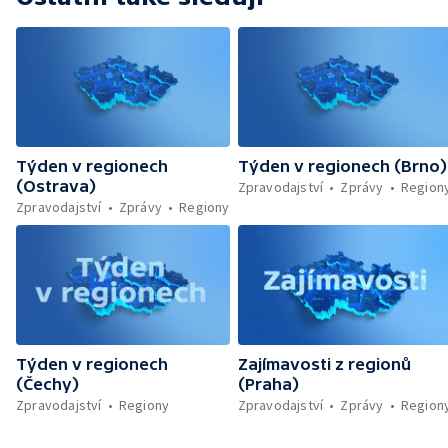
Vysočině — Sázení stromků s příběhem —
Nálezy pokladů v Česku
Týden v regionech
Týden v regionech (Brno)
(Ostrava)
Zpravodajství
Zprávy
Region
Zpravodajství
Zprávy
Regiony
Týden v regionech
Zajímavosti z regionů
(Čechy)
(Praha)
Zpravodajství
Regiony
Zpravodajství
Zprávy
Region