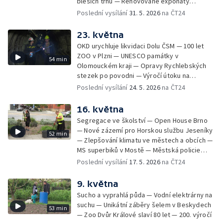
bleších trhů — Renovované exponáty
Leteckého muzea Kbely — Aviatická pouť v
Poslední vysílání
31. 5. 2026
na ČT24
Hradci Králové — Návrat turistů do
Edmundovy soutěsky — Prevence lesních
23. května
požárů — Velký jezdecký den v Kladrubech
OKD urychluje likvidaci Dolu ČSM — 100 let
— Veřejné plavby na Labi — Vodní hrad
ZOO v Plzni — UNESCO památky v
54 min
Švihov bez vody
Olomouckém kraji — Opravy Rychlebských
stezek po povodni — Výročí útoku na
Heydricha — Místní místním — Vypouštění
Poslední vysílání
24. 5. 2026
na ČT24
skotu — Zdislava v Křižanově — Rybáři pro
ryby — Řemesla pod hradem Hluboký — Po
16. května
stopách Dana Browna — Skautské setkání v
Segregace ve školství — Open House Brno
Ralsku — Vagabundi přes půl světa
— Nové zázemí pro Horskou službu Jeseníky
52 min
— Zlepšování klimatu ve městech a obcích —
MS superbiků v Mostě — Městská policie
Ústí nad Labem má nové drony — Začal lov
Poslední vysílání
17. 5. 2026
na ČT24
srnců — Praktická maturita na střední
rybářské škole
9. května
Sucho a vyprahlá půda — Vodní elektrárny na
suchu — Unikátní záběry šelem v Beskydech
53 min
— Zoo Dvůr Králové slaví 80 let — 200. výročí