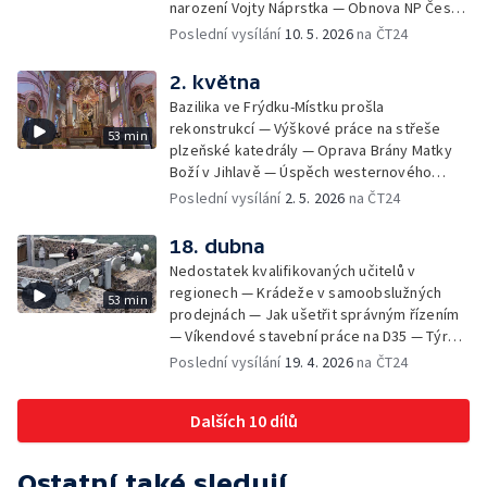
narození Vojty Náprstka — Obnova NP České
Švýcarsko po požáru — Rychlejší opravy
Poslední vysílání
10. 5. 2026
na ČT24
elektrického vedení — Kam s obřím
betonovým vejcem v Plzni — Spory o
2. května
výtvarná díla s politickým pozadím — Letní
Bazilika ve Frýdku-Místku prošla
sezona na horách a v kempech —
rekonstrukcí — Výškové práce na střeše
53 min
Povstalecké velitelství Velké Prahy Bartoš
plzeňské katedrály — Oprava Brány Matky
Boží v Jihlavě — Úspěch westernového
jezdce z Kobylí — Příběh japonské hraběnky
Poslední vysílání
2. 5. 2026
na ČT24
v Horšovském Týně — Připomínka
osvobození Ostravy — Osvobozování
18. dubna
Československa po válce — Slavnosti
Nedostatek kvalifikovaných učitelů v
svobody — Koupaliště v Rapotíně nahradí
regionech — Krádeže v samoobslužných
53 min
biotop — Hurvínek slaví 100 let — Odborníci
prodejnách — Jak ušetřit správným řízením
zkoumají nářečí ve Staré Bělé —
— Víkendové stavební práce na D35 — Týrání
Architektura Evy Jiřičné na pardubickém
a nevhodný chov zvířat — O dominantu
Poslední vysílání
19. 4. 2026
na ČT24
zámku — Místo lávky postavili v Pelhřimově
Plzeňska se nově stará kastelán —
brod z kamenů — Ochrana chráněných plazů
Mezinárodní den památek v Třebíči —
na jižní Moravě
Dalších 10 dílů
Významní výrobci českého porcelánu a jeho
značení — Český porcelán pro Titanic —
Obnova mokřadů a přirozených toků na
Ostatní také sledují