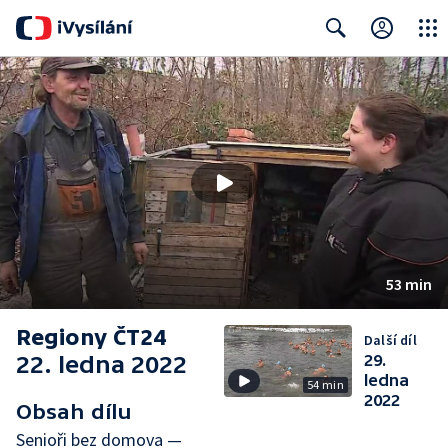
Close
Search
53 min
Regiony ČT24
Další díl
22. ledna 2022
29.
ledna
54 min
2022
Obsah dílu
Senioři bez domova —