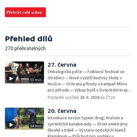
Přehrát celé video
Přehled dílů
270 přehratelných
27. června
Onkologická péče — Folklorní festival ve
Strážnici — Nové využití budovy školy v
53 min
Hrušce — Ochrana přírody a kampaň Místo
pro přírodu — Výkup bytů v Ústeckém kraji —
Bezpečnost u vody — Historická sbírka
Poslední vysílání
28. 6. 2026
na ČT24
kaktusů a česneků — Nízkoemisní provoz
teplárny
20. června
Intoxikace novým typem drog; Kratom a
syntetické kanabinoidy — 30 let elektrárny
54 min
Dlouhé stráně — Výstava optických klamů
Klamárium — Průchod pro vodáky u