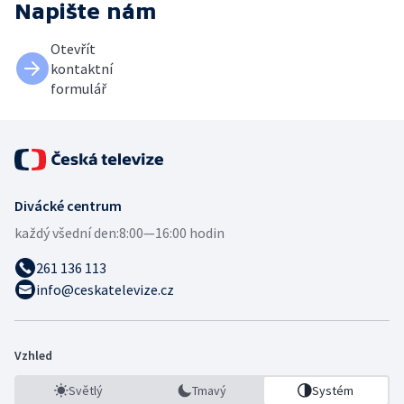
Napište nám
Otevřít
kontaktní
formulář
Divácké centrum
každý všední den:
8:00—16:00 hodin
261 136 113
info@ceskatelevize.cz
Vzhled
Světlý
Tmavý
Systém