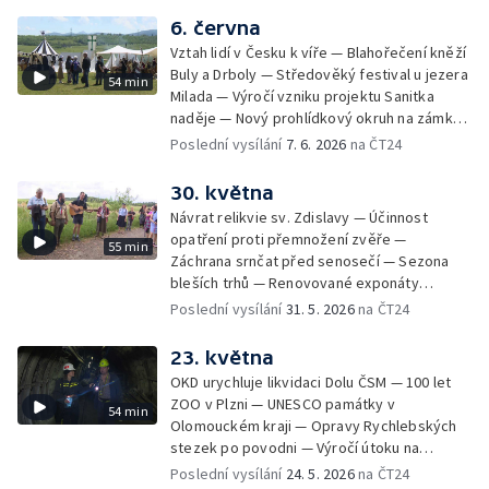
dobrou sezonu — Kvalita vody v českých
6. června
koupalištích — Soutěž hasičů v záchranářství
Vztah lidí v Česku k víře — Blahořečení kněží
na Slezské Hartě — Expedice Monoxylon
Buly a Drboly — Středověký festival u jezera
54 min
vyrazila do Řecka — Ocenění pro
Milada — Výročí vzniku projektu Sanitka
radiokomunikační středisko — Závěrečné
naděje — Nový prohlídkový okruh na zámku
zkoušky uměleckých kovářů — Budoucnost
v Litomyšli — Začátek turistické sezony —
Poslední vysílání
7. 6. 2026
na ČT24
kovářského řemesla — Odstřel části
Zahájení sezony v kempech — Olomoucká
největšího rypadla v Česku — Víkend
zoo slaví 70 let — Den pozemního vojska —
30. května
otevřených zahrad — Digitalizace tisíců
Celostátní soutěž Stroj času
snímků staré Šumavy
Návrat relikvie sv. Zdislavy — Účinnost
opatření proti přemnožení zvěře —
55 min
Záchrana srnčat před senosečí — Sezona
bleších trhů — Renovované exponáty
Leteckého muzea Kbely — Aviatická pouť v
Poslední vysílání
31. 5. 2026
na ČT24
Hradci Králové — Návrat turistů do
Edmundovy soutěsky — Prevence lesních
23. května
požárů — Velký jezdecký den v Kladrubech
OKD urychluje likvidaci Dolu ČSM — 100 let
— Veřejné plavby na Labi — Vodní hrad
ZOO v Plzni — UNESCO památky v
54 min
Švihov bez vody
Olomouckém kraji — Opravy Rychlebských
stezek po povodni — Výročí útoku na
Heydricha — Místní místním — Vypouštění
Poslední vysílání
24. 5. 2026
na ČT24