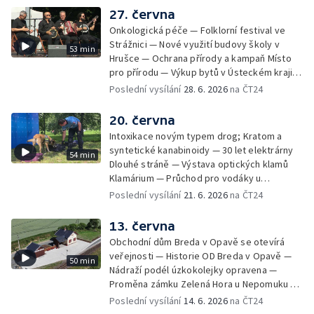
27. června
Onkologická péče — Folklorní festival ve
Strážnici — Nové využití budovy školy v
53 min
Hrušce — Ochrana přírody a kampaň Místo
pro přírodu — Výkup bytů v Ústeckém kraji —
Bezpečnost u vody — Historická sbírka
Poslední vysílání
28. 6. 2026
na ČT24
kaktusů a česneků — Nízkoemisní provoz
teplárny
20. června
Intoxikace novým typem drog; Kratom a
syntetické kanabinoidy — 30 let elektrárny
54 min
Dlouhé stráně — Výstava optických klamů
Klamárium — Průchod pro vodáky u
krumlovského Plešivce — Mladí lidé riskují na
Poslední vysílání
21. 6. 2026
na ČT24
železnici — Jesenické svahy opět spásají
ovce — 60 let Ostře sledovaných vlaků —
13. června
Unikátní minikino v centru Prahy —
Obchodní dům Breda v Opavě se otevírá
Charitativní akce na královéhradeckém
veřejnosti — Historie OD Breda v Opavě —
50 min
letišti — Vzpomínka na boj českých
Nádraží podél úzkokolejky opravena —
parašutistů — Vzácný zápisník odbojáře v
Proměna zámku Zelená Hora u Nepomuku —
muzejní sbírce — Sochařský festival Umění
120 let modrotisku ve Strážnici — Vrcholí
Poslední vysílání
14. 6. 2026
na ČT24
ve městě
festival Rock for People — Kempy čekají