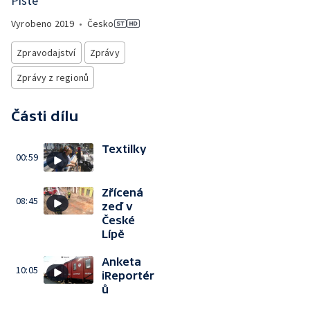
Píště
Vyrobeno
2019
•
Česko
Zpravodajství
Zprávy
Zprávy z regionů
Části dílu
Textilky
00:59
Zřícená
08:45
zeď v
České
Lípě
Anketa
10:05
iReportér
ů