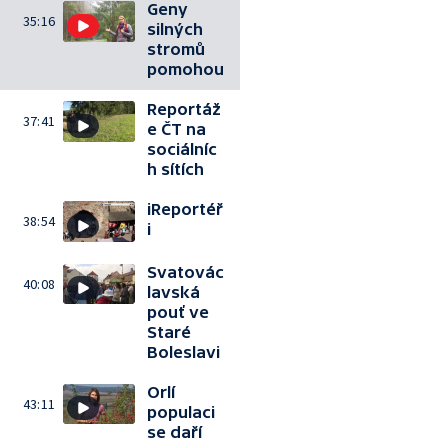
Geny
35:16
silných
stromů
pomohou
Reportáž
37:41
e ČT na
sociálníc
h sítích
iReportéř
38:54
i
Svatovác
40:08
lavská
pouť ve
Staré
Boleslavi
Orlí
43:11
populaci
se daří