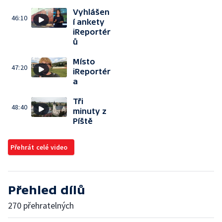
Vyhlášen
46:10
í ankety
iReportér
ů
Místo
47:20
iReportér
a
Tři
48:40
minuty z
Píště
Přehrát celé video
Přehled dílů
270 přehratelných