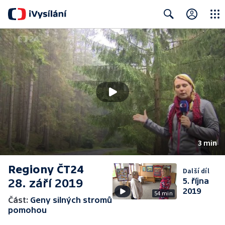
Close
Search
3 min
Regiony ČT24
Další díl
28. září 2019
5. října
2019
54 min
Část:
Geny silných stromů
pomohou