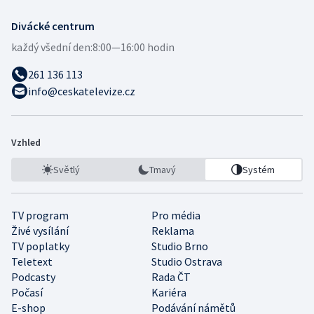
Divácké centrum
každý všední den:
8:00—16:00 hodin
261 136 113
info@ceskatelevize.cz
Vzhled
Světlý
Tmavý
Systém
TV program
Pro média
Živé vysílání
Reklama
TV poplatky
Studio Brno
Teletext
Studio Ostrava
Podcasty
Rada ČT
Počasí
Kariéra
E-shop
Podávání námětů