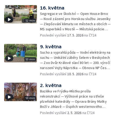
skotu — Zdislava v Křižanově — Rybáři pro
ryby — Řemesla pod hradem Hluboký — Po
16. května
stopách Dana Browna — Skautské setkání v
Segregace ve školství — Open House Brno
Ralsku — Vagabundi přes půl světa
— Nové zázemí pro Horskou službu Jeseníky
52 min
— Zlepšování klimatu ve městech a obcích —
MS superbiků v Mostě — Městská policie
Ústí nad Labem má nové drony — Začal lov
Poslední vysílání
17. 5. 2026
na ČT24
srnců — Praktická maturita na střední
rybářské škole
9. května
Sucho a vyprahlá půda — Vodní elektrárny na
suchu — Unikátní záběry šelem v Beskydech
53 min
— Zoo Dvůr Králové slaví 80 let — 200. výročí
narození Vojty Náprstka — Obnova NP České
Švýcarsko po požáru — Rychlejší opravy
Poslední vysílání
10. 5. 2026
na ČT24
elektrického vedení — Kam s obřím
betonovým vejcem v Plzni — Spory o
2. května
výtvarná díla s politickým pozadím — Letní
Bazilika ve Frýdku-Místku prošla
sezona na horách a v kempech —
rekonstrukcí — Výškové práce na střeše
53 min
Povstalecké velitelství Velké Prahy Bartoš
plzeňské katedrály — Oprava Brány Matky
Boží v Jihlavě — Úspěch westernového
jezdce z Kobylí — Příběh japonské hraběnky
Poslední vysílání
2. 5. 2026
na ČT24