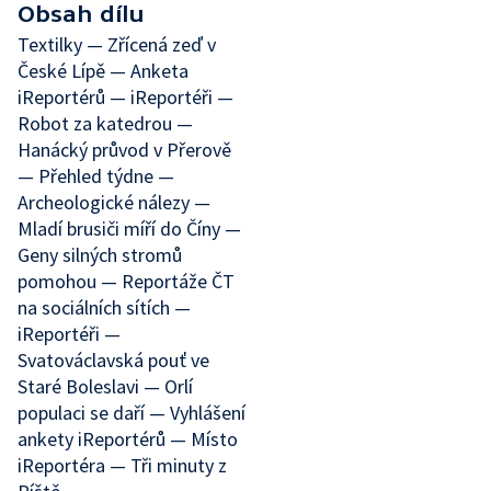
Obsah dílu
Textilky — Zřícená zeď v
České Lípě — Anketa
iReportérů — iReportéři —
Robot za katedrou —
Hanácký průvod v Přerově
— Přehled týdne —
Archeologické nálezy —
Mladí brusiči míří do Číny —
Geny silných stromů
pomohou — Reportáže ČT
na sociálních sítích —
iReportéři —
Svatováclavská pouť ve
Staré Boleslavi — Orlí
populaci se daří — Vyhlášení
ankety iReportérů — Místo
iReportéra — Tři minuty z