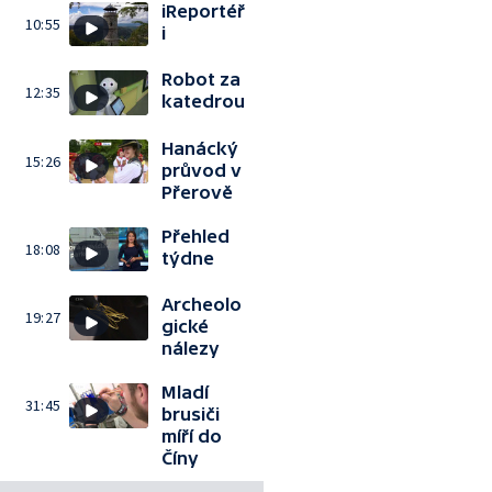
iReportéř
10:55
i
Robot za
12:35
katedrou
Hanácký
15:26
průvod v
Přerově
Přehled
18:08
týdne
Archeolo
19:27
gické
nálezy
Mladí
31:45
brusiči
míří do
Číny