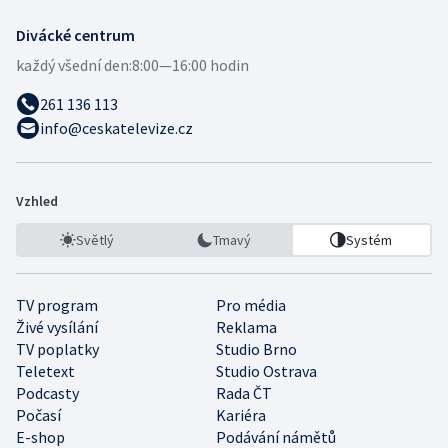
Divácké centrum
každý všední den:
8:00—16:00 hodin
261 136 113
info@ceskatelevize.cz
Vzhled
Světlý
Tmavý
Systém
TV program
Pro média
Živé vysílání
Reklama
TV poplatky
Studio Brno
Teletext
Studio Ostrava
Podcasty
Rada ČT
Počasí
Kariéra
E-shop
Podávání námětů