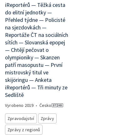
iReportérů — Těžká cesta
do elitní jednotky —
Přehled týdne — Policisté
na sjezdovkách —
Reportáže ČT na sociálních
sítích — Slovanská epopej
— Chtějí pečovat o
olympioniky — Skanzen
patří masopustu — První
mistrovský titul ve
skijöringu — Anketa
iReportérů — Tři minuty ze
Sedliště
Vyrobeno
2019
•
Česko
Zpravodajství
Zprávy
Zprávy z regionů