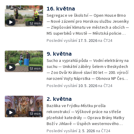
ryby — Řemesla pod hradem Hluboký — Po
16. května
stopách Dana Browna — Skautské setkání v
Segregace ve školství — Open House Brno
Ralsku — Vagabundi přes půl světa
— Nové zázemí pro Horskou službu Jeseníky
52 min
— Zlepšování klimatu ve městech a obcích —
MS superbiků v Mostě — Městská policie
Ústí nad Labem má nové drony — Začal lov
Poslední vysílání
17. 5. 2026
na ČT24
srnců — Praktická maturita na střední
rybářské škole
9. května
Sucho a vyprahlá půda — Vodní elektrárny na
suchu — Unikátní záběry šelem v Beskydech
53 min
— Zoo Dvůr Králové slaví 80 let — 200. výročí
narození Vojty Náprstka — Obnova NP České
Švýcarsko po požáru — Rychlejší opravy
Poslední vysílání
10. 5. 2026
na ČT24
elektrického vedení — Kam s obřím
betonovým vejcem v Plzni — Spory o
2. května
výtvarná díla s politickým pozadím — Letní
Bazilika ve Frýdku-Místku prošla
sezona na horách a v kempech —
rekonstrukcí — Výškové práce na střeše
53 min
Povstalecké velitelství Velké Prahy Bartoš
plzeňské katedrály — Oprava Brány Matky
Boží v Jihlavě — Úspěch westernového
jezdce z Kobylí — Příběh japonské hraběnky
Poslední vysílání
2. 5. 2026
na ČT24