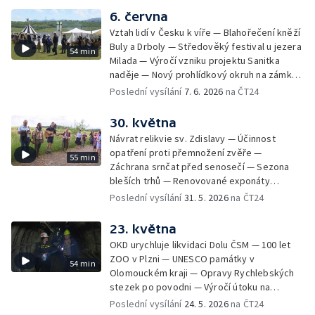
dobrou sezonu — Kvalita vody v českých
6. června
koupalištích — Soutěž hasičů v záchranářství
Vztah lidí v Česku k víře — Blahořečení kněží
na Slezské Hartě — Expedice Monoxylon
Buly a Drboly — Středověký festival u jezera
54 min
vyrazila do Řecka — Ocenění pro
Milada — Výročí vzniku projektu Sanitka
radiokomunikační středisko — Závěrečné
naděje — Nový prohlídkový okruh na zámku
zkoušky uměleckých kovářů — Budoucnost
v Litomyšli — Začátek turistické sezony —
Poslední vysílání
7. 6. 2026
na ČT24
kovářského řemesla — Odstřel části
Zahájení sezony v kempech — Olomoucká
největšího rypadla v Česku — Víkend
zoo slaví 70 let — Den pozemního vojska —
30. května
otevřených zahrad — Digitalizace tisíců
Celostátní soutěž Stroj času
snímků staré Šumavy
Návrat relikvie sv. Zdislavy — Účinnost
opatření proti přemnožení zvěře —
55 min
Záchrana srnčat před senosečí — Sezona
bleších trhů — Renovované exponáty
Leteckého muzea Kbely — Aviatická pouť v
Poslední vysílání
31. 5. 2026
na ČT24
Hradci Králové — Návrat turistů do
Edmundovy soutěsky — Prevence lesních
23. května
požárů — Velký jezdecký den v Kladrubech
OKD urychluje likvidaci Dolu ČSM — 100 let
— Veřejné plavby na Labi — Vodní hrad
ZOO v Plzni — UNESCO památky v
54 min
Švihov bez vody
Olomouckém kraji — Opravy Rychlebských
stezek po povodni — Výročí útoku na
Heydricha — Místní místním — Vypouštění
Poslední vysílání
24. 5. 2026
na ČT24
skotu — Zdislava v Křižanově — Rybáři pro