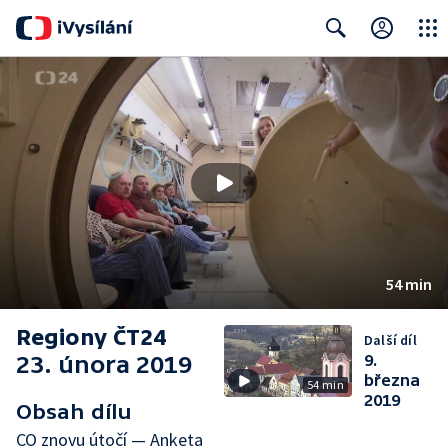
Close
Search
54 min
Regiony ČT24
Další díl
23. února 2019
9.
března
54 min
2019
Obsah dílu
CO znovu útočí — Anketa