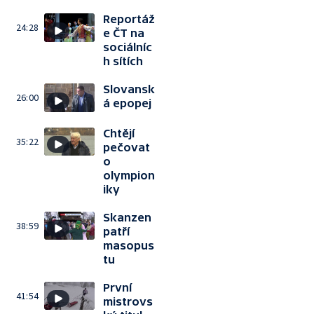
Reportáž
24:28
e ČT na
sociálníc
h sítích
Slovansk
26:00
á epopej
Chtějí
35:22
pečovat
o
olympion
iky
Skanzen
38:59
patří
masopus
tu
První
41:54
mistrovs