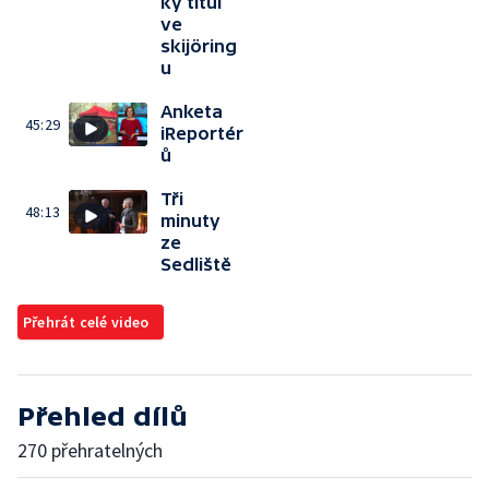
ký titul
ve
skijöring
u
Anketa
45:29
iReportér
ů
Tři
48:13
minuty
ze
Sedliště
Přehrát celé video
Přehled dílů
270 přehratelných