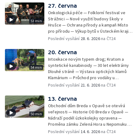
27. června
Onkologická péče — Folklorní festival ve
Strážnici — Nové využití budovy školy v
53 min
Hrušce — Ochrana přírody a kampaň Místo
pro přírodu — Výkup bytů v Ústeckém kraji —
Bezpečnost u vody — Historická sbírka
Poslední vysílání
28. 6. 2026
na ČT24
kaktusů a česneků — Nízkoemisní provoz
teplárny
20. června
Intoxikace novým typem drog; Kratom a
syntetické kanabinoidy — 30 let elektrárny
54 min
Dlouhé stráně — Výstava optických klamů
Klamárium — Průchod pro vodáky u
krumlovského Plešivce — Mladí lidé riskují na
Poslední vysílání
21. 6. 2026
na ČT24
železnici — Jesenické svahy opět spásají
ovce — 60 let Ostře sledovaných vlaků —
13. června
Unikátní minikino v centru Prahy —
Obchodní dům Breda v Opavě se otevírá
Charitativní akce na královéhradeckém
veřejnosti — Historie OD Breda v Opavě —
50 min
letišti — Vzpomínka na boj českých
Nádraží podél úzkokolejky opravena —
parašutistů — Vzácný zápisník odbojáře v
Proměna zámku Zelená Hora u Nepomuku —
muzejní sbírce — Sochařský festival Umění
120 let modrotisku ve Strážnici — Vrcholí
Poslední vysílání
14. 6. 2026
na ČT24
ve městě
festival Rock for People — Kempy čekají