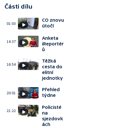
Části dílu
CO znovu
01:03
útočí
Anketa
14:37
iReportér
ů
Těžká
16:54
cesta do
elitní
jednotky
Přehled
20:01
týdne
Policisté
21:22
na
sjezdovk
ách