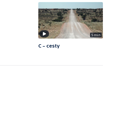
5 min
C – cesty