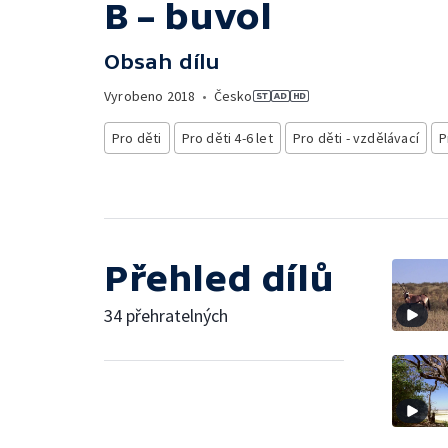
B – buvol
Obsah dílu
Vyrobeno
2018
•
Česko
Pro děti
Pro děti 4-6 let
Pro děti - vzdělávací
P
Přehled dílů
34 přehratelných