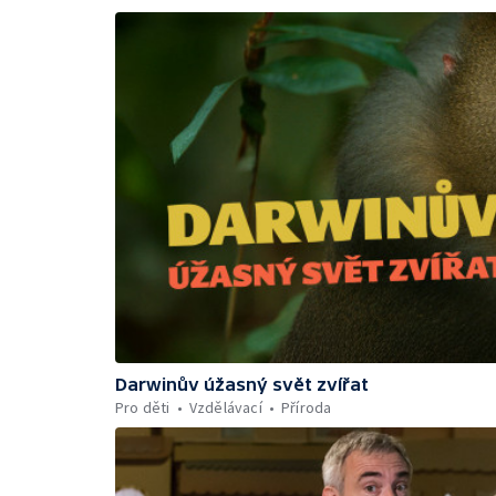
Darwinův úžasný svět zvířat
Pro děti
Vzdělávací
Příroda