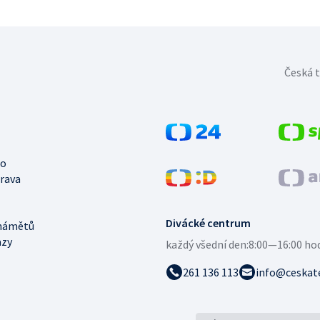
Česká t
no
trava
Divácké centrum
námětů
azy
každý všední den:
8:00—16:00 ho
261 136 113
info@ceskate