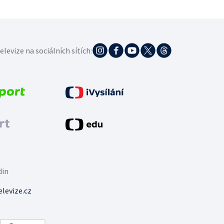
elevize na sociálních sítích:
din
levize.cz