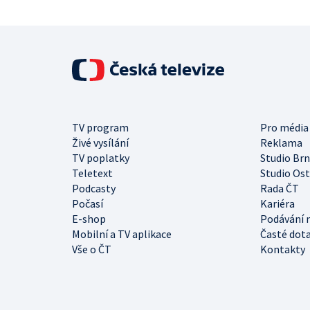
TV program
Pro média
Živé vysílání
Reklama
TV poplatky
Studio Br
Teletext
Studio Os
Podcasty
Rada ČT
Počasí
Kariéra
E-shop
Podávání 
Mobilní a TV aplikace
Časté dot
Vše o ČT
Kontakty