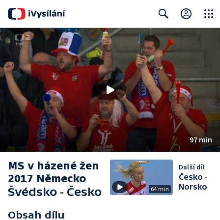
Close
Search
97 min
MS v házené žen
Další díl
2017 Německo
Česko -
Norsko
Švédsko - Česko
64 min
Obsah dílu