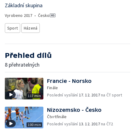
Základní skupina
Vyrobeno
2017
•
Česko
Sport
Házená
Přehled dílů
8 přehratelných
Francie - Norsko
Finále
Poslední vysílání
17. 12. 2017
na ČT sport
117 min
Nizozemsko - Česko
Čtvrtfinále
Poslední vysílání
13. 12. 2017
na ČT2
100 min