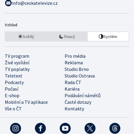
info@ceskatelevize.cz
Vzhled
Světlý
Tmavý
Systém
TV program
Pro média
Živé vysílání
Reklama
TV poplatky
Studio Brno
Teletext
Studio Ostrava
Podcasty
Rada ČT
Počasí
Kariéra
E-shop
Podávání námětů
Mobilní a TV aplikace
Časté dotazy
Vše o ČT
Kontakty