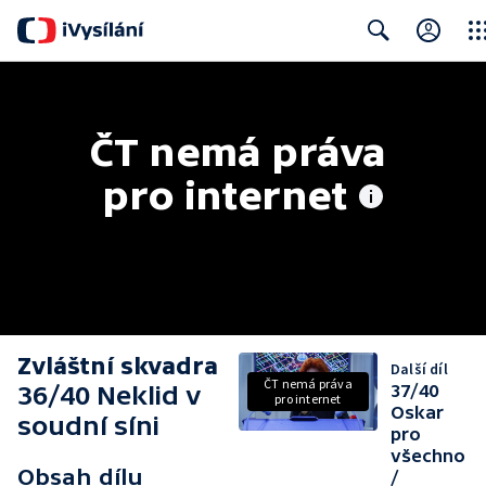
Clos
Search
ČT nemá práva 
pro internet
Zvláštní skvadra
Další díl
ČT nemá práva
36/40 Neklid v
37/40
pro internet
Oskar
soudní síni
pro
všechno
Obsah dílu
/