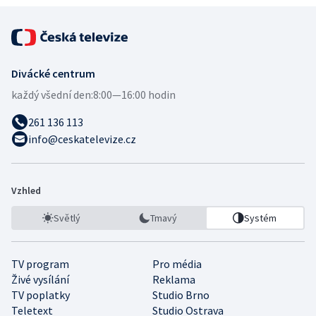
Divácké centrum
každý všední den:
8:00—16:00 hodin
261 136 113
info@ceskatelevize.cz
Vzhled
Světlý
Tmavý
Systém
TV program
Pro média
Živé vysílání
Reklama
TV poplatky
Studio Brno
Teletext
Studio Ostrava