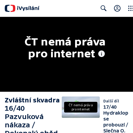
Clos
Search
ČT nemá práva 
pro internet
Zvláštní skvadra
Další díl
ČT nemá práva
16/40
17/40
pro internet
Hydraklop
Pazvuková
se
nákaza /
probouzí /
Slečna O.