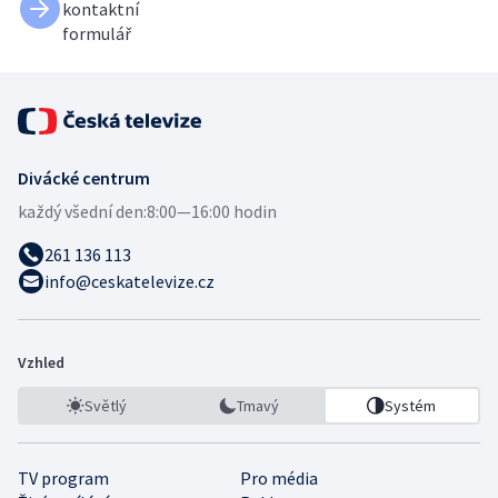
kontaktní
formulář
Divácké centrum
každý všední den:
8:00—16:00 hodin
261 136 113
info@ceskatelevize.cz
Vzhled
Světlý
Tmavý
Systém
TV program
Pro média