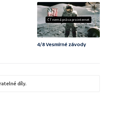
ČT nemá práva pro internet
4/8 Vesmírné závody
telné díly.