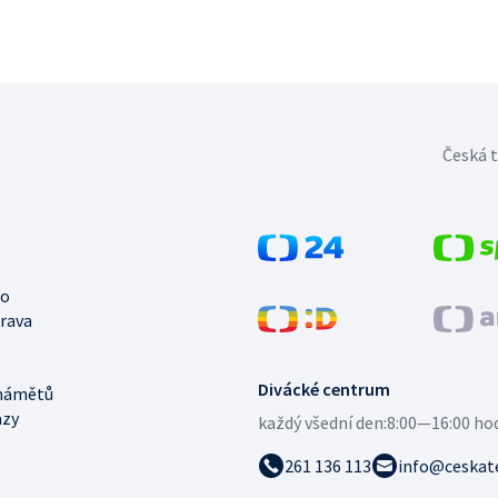
Česká t
no
trava
Divácké centrum
námětů
azy
každý všední den:
8:00—16:00 ho
261 136 113
info@ceskate