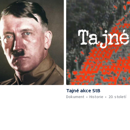
Tajné akce StB
Dokument
Historie
20. století