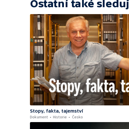
Ostatní také sleduj
Stopy, fakta, tajemství
Dokument
Historie
Česko