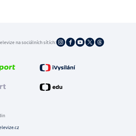
elevize na sociálních sítích:
din
levize.cz