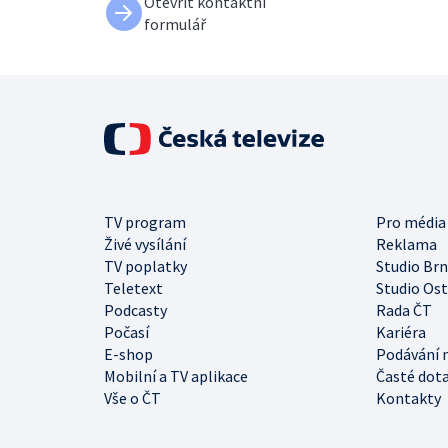
Otevřít kontaktní
formulář
TV program
Pro média
Živé vysílání
Reklama
TV poplatky
Studio Br
Teletext
Studio Os
Podcasty
Rada ČT
Počasí
Kariéra
E-shop
Podávání 
Mobilní a TV aplikace
Časté dot
Vše o ČT
Kontakty