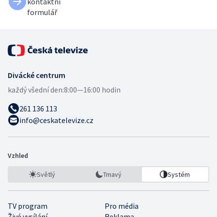
kontaktní
formulář
Divácké centrum
každý všední den:
8:00—16:00 hodin
261 136 113
info@ceskatelevize.cz
Vzhled
Světlý
Tmavý
Systém
TV program
Pro média
Živé vysílání
Reklama