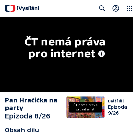
Clos
Search
ČT nemá práva 
pro internet
Pan Hračička na
Další díl
ČT nemá práva
party
Epizoda
pro internet
9/26
Epizoda 8/26
Obsah dílu