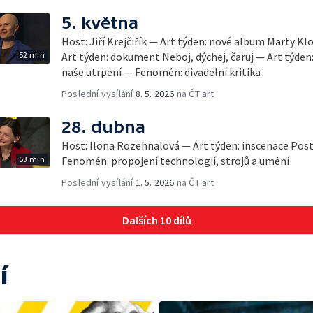
5. května
Host: Jiří Krejčiřík — Art týden: nové album Marty K
52 min
Art týden: dokument Neboj, dýchej, čaruj — Art týden:
naše utrpení — Fenomén: divadelní kritika
Poslední vysílání
8. 5. 2026
na ČT art
28. dubna
Host: Ilona Rozehnalová — Art týden: inscenace Post
53 min
Fenomén: propojení technologií, strojů a umění
Poslední vysílání
1. 5. 2026
na ČT art
Dalších 10 dílů
í