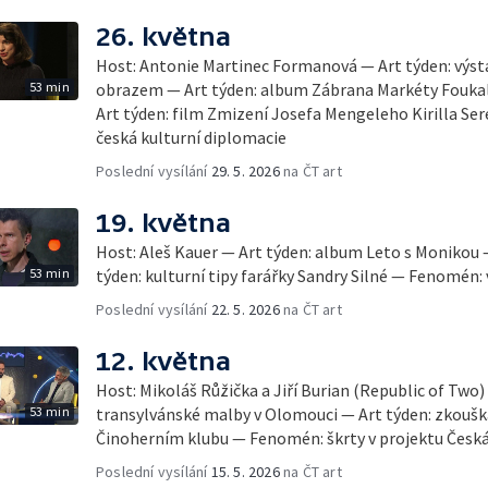
26. května
Host: Antonie Martinec Formanová — Art týden: výsta
53 min
obrazem — Art týden: album Zábrana Markéty Fouka
Art týden: film Zmizení Josefa Mengeleho Kirilla S
česká kulturní diplomacie
Poslední vysílání
29. 5. 2026
na ČT art
19. května
Host: Aleš Kauer — Art týden: album Leto s Monikou –
53 min
týden: kulturní tipy farářky Sandry Silné — Fenomén:
Poslední vysílání
22. 5. 2026
na ČT art
12. května
Host: Mikoláš Růžička a Jiří Burian (Republic of Two)
53 min
transylvánské malby v Olomouci — Art týden: zkoušk
Činoherním klubu — Fenomén: škrty v projektu Česk
Poslední vysílání
15. 5. 2026
na ČT art