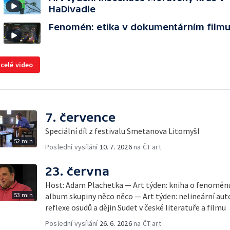
HaDivadle
Fenomén: etika v dokumentárním film
 celé video
7. července
Speciální díl z festivalu Smetanova Litomyšl
52 min
Poslední vysílání
10. 7. 2026
na ČT art
23. června
Host: Adam Plachetka — Art týden: kniha o fenomén
53 min
album skupiny něco něco — Art týden: nelineární au
reflexe osudů a dějin Sudet v české literatuře a filmu
Poslední vysílání
26. 6. 2026
na ČT art