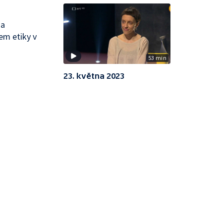
 a
em etiky v
53 min
23. května 2023