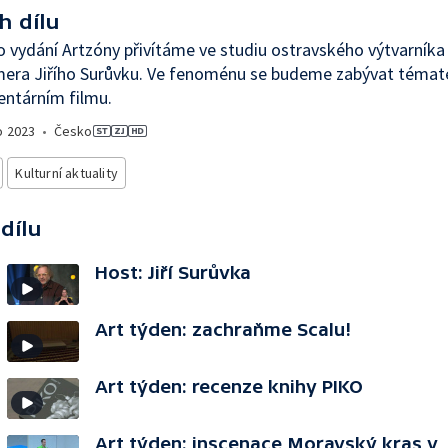
h dílu
 vydání Artzóny přivítáme ve studiu ostravského výtvarníka
mera Jiřího Surůvku. Ve fenoménu se budeme zabývat témat
ntárním filmu.
o
2023
•
Česko
Kulturní aktuality
 dílu
Host: Jiří Surůvka
Art týden: zachraňme Scalu!
Art týden: recenze knihy PIKO
Art týden: inscenace Moravský kras v