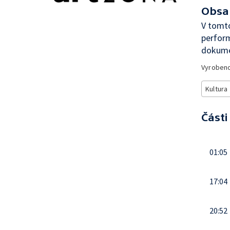
Obsa
V tomto
perfor
dokume
Vyroben
Kultura
Části
01:05
17:04
20:52