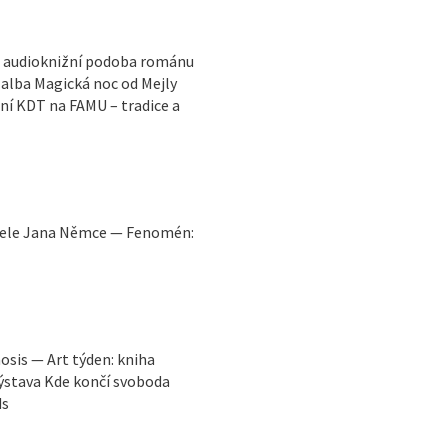
n: audioknižní podoba románu
o alba Magická noc od Mejly
ní KDT na FAMU – tradice a
vatele Jana Němce — Fenomén:
osis — Art týden: kniha
výstava Kde končí svoboda
ds