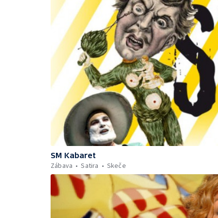
SM Kabaret
Zábava
Satira
Skeče