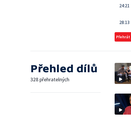
24:21
28:13
Přehrát
Přehled dílů
328 přehratelných