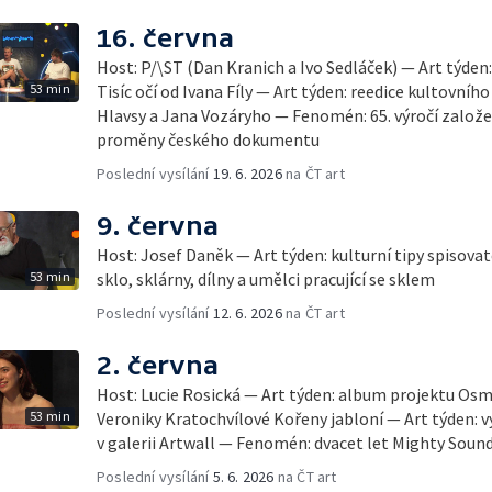
16. června
Host: P/\ST (Dan Kranich a Ivo Sedláček) — Art týde
53 min
Tisíc očí od Ivana Fíly — Art týden: reedice kultovníh
Hlavsy a Jana Vozáryho — Fenomén: 65. výročí založe
proměny českého dokumentu
Poslední vysílání
19. 6. 2026
na ČT art
9. června
Host: Josef Daněk — Art týden: kulturní tipy spiso
53 min
sklo, sklárny, dílny a umělci pracující se sklem
Poslední vysílání
12. 6. 2026
na ČT art
2. června
Host: Lucie Rosická — Art týden: album projektu Osm
53 min
Veroniky Kratochvílové Kořeny jabloní — Art týden: 
v galerii Artwall — Fenomén: dvacet let Mighty Soun
Poslední vysílání
5. 6. 2026
na ČT art