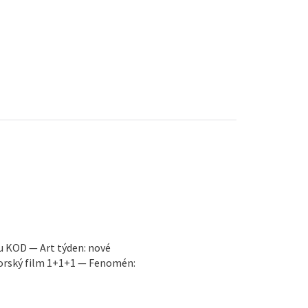
u
u KOD — Art týden: nové
torský film 1+1+1 — Fenomén: