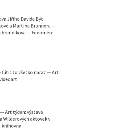
va Jiřího Davida Být
lové a Martina Brunnera —
erebrennikova — Fenomén:
 Cítiť to všetko naraz — Art
 videoart
 — Art týden: výstava
a Wilderových aktovek v
á knihovna