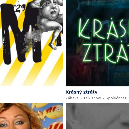
Krásný ztráty
Zábava
Talk show
Společnost