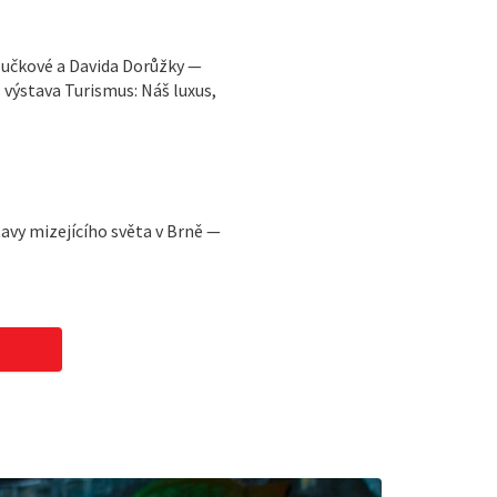
loučkové a Davida Dorůžky —
 výstava Turismus: Náš luxus,
avy mizejícího světa v Brně —