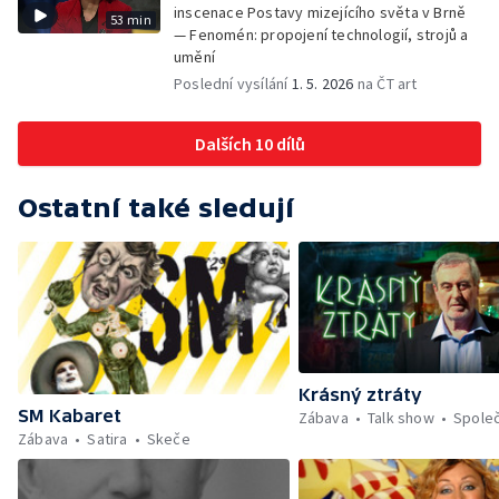
inscenace Postavy mizejícího světa v Brně
53 min
— Fenomén: propojení technologií, strojů a
umění
Poslední vysílání
1. 5. 2026
na ČT art
Dalších 10 dílů
Ostatní také sledují
Krásný ztráty
SM Kabaret
Zábava
Talk show
Spole
Zábava
Satira
Skeče