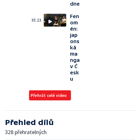
dne
Fen
35:23
om
én:
jap
ons
ká
ma
nga
v Č
esk
u
Přehrát celé video
Přehled dílů
328 přehratelných