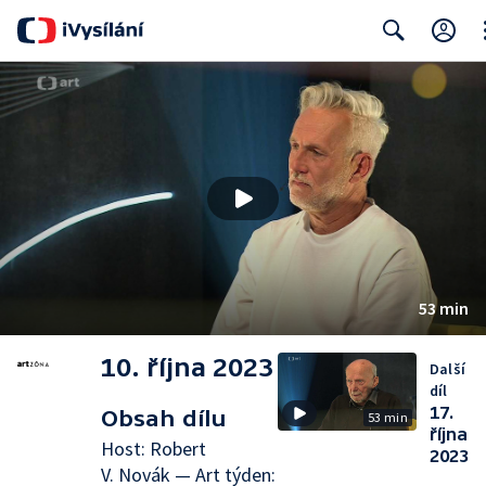
Cl
Search
53 min
10. října 2023
Další
díl
17.
Obsah dílu
53 min
října
Host: Robert
2023
V. Novák — Art týden: