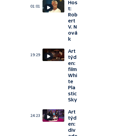
Hos
01:01
t:
Rob
ert
V. N
ová
k
Art
19:29
týd
en:
film
Whi
te
Pla
stic
Sky
Art
24:23
týd
en:
div