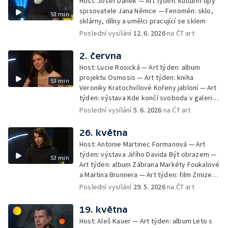
Host: Josef Daněk — Art týden: kulturní tipy
spisovatele Jana Němce — Fenomén: sklo,
53 min
sklárny, dílny a umělci pracující se sklem
Poslední vysílání
12. 6. 2026
na ČT art
2. června
Host: Lucie Rosická — Art týden: album
projektu Osmosis — Art týden: kniha
53 min
Veroniky Kratochvílové Kořeny jabloní — Art
týden: výstava Kde končí svoboda v galerii
Artwall — Fenomén: dvacet let Mighty
Poslední vysílání
5. 6. 2026
na ČT art
Sounds
26. května
Host: Antonie Martinec Formanová — Art
týden: výstava Jiřího Davida Být obrazem —
53 min
Art týden: album Zábrana Markéty Foukalové
a Martina Brunnera — Art týden: film Zmizení
Josefa Mengeleho Kirilla Serebrennikova —
Poslední vysílání
29. 5. 2026
na ČT art
Fenomén: česká kulturní diplomacie
19. května
Host: Aleš Kauer — Art týden: album Leto s