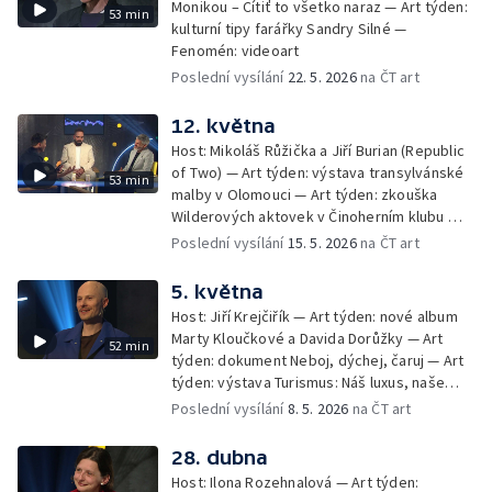
Monikou – Cítiť to všetko naraz — Art týden:
53 min
kulturní tipy farářky Sandry Silné —
Fenomén: videoart
Poslední vysílání
22. 5. 2026
na ČT art
12. května
Host: Mikoláš Růžička a Jiří Burian (Republic
of Two) — Art týden: výstava transylvánské
53 min
malby v Olomouci — Art týden: zkouška
Wilderových aktovek v Činoherním klubu —
Fenomén: škrty v projektu Česká knihovna
Poslední vysílání
15. 5. 2026
na ČT art
5. května
Host: Jiří Krejčiřík — Art týden: nové album
Marty Kloučkové a Davida Dorůžky — Art
52 min
týden: dokument Neboj, dýchej, čaruj — Art
týden: výstava Turismus: Náš luxus, naše
utrpení — Fenomén: divadelní kritika
Poslední vysílání
8. 5. 2026
na ČT art
28. dubna
Host: Ilona Rozehnalová — Art týden: