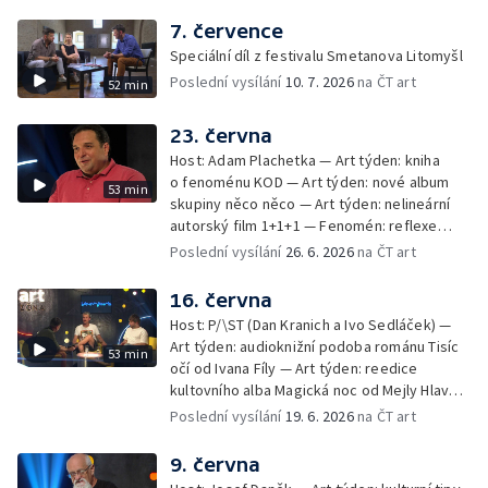
7. července
Speciální díl z festivalu Smetanova Litomyšl
Poslední vysílání
10. 7. 2026
na ČT art
52 min
23. června
Host: Adam Plachetka — Art týden: kniha
o fenoménu KOD — Art týden: nové album
53 min
skupiny něco něco — Art týden: nelineární
autorský film 1+1+1 — Fenomén: reflexe
osudů a dějin Sudet v české literatuře
Poslední vysílání
26. 6. 2026
na ČT art
a filmu
16. června
Host: P/\ST (Dan Kranich a Ivo Sedláček) —
Art týden: audioknižní podoba románu Tisíc
53 min
očí od Ivana Fíly — Art týden: reedice
kultovního alba Magická noc od Mejly Hlavsy
a Jana Vozáryho — Fenomén: 65. výročí
Poslední vysílání
19. 6. 2026
na ČT art
založení KDT na FAMU – tradice a proměny
českého dokumentu
9. června