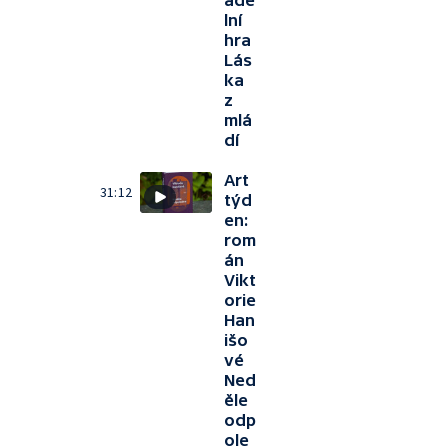
ade
lní
hra
Lás
ka
z
mlá
dí
Art
31:12
týd
en:
rom
án
Vikt
orie
Han
išo
vé
Ned
ěle
odp
ole