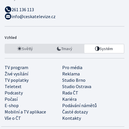
261 136 113
info@ceskatelevize.cz
Vzhled
Světlý
Tmavý
Systém
TV program
Pro média
Živé vysílání
Reklama
TV poplatky
Studio Brno
Teletext
Studio Ostrava
Podcasty
Rada ČT
Počasí
Kariéra
E-shop
Podávání námětů
Mobilní a TV aplikace
Časté dotazy
Vše o ČT
Kontakty