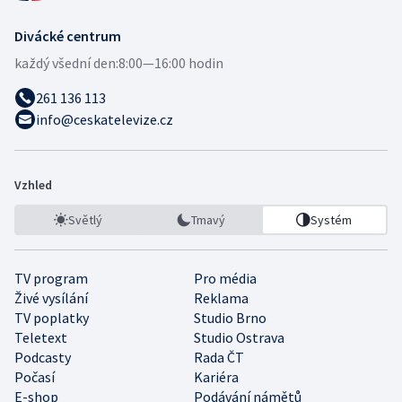
Divácké centrum
každý všední den:
8:00—16:00 hodin
261 136 113
info@ceskatelevize.cz
Vzhled
Světlý
Tmavý
Systém
TV program
Pro média
Živé vysílání
Reklama
TV poplatky
Studio Brno
Teletext
Studio Ostrava
Podcasty
Rada ČT
Počasí
Kariéra
E-shop
Podávání námětů