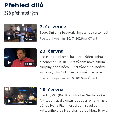
Přehled dílů
328 přehratelných
7. července
Speciální díl z festivalu Smetanova Litomyšl
Poslední vysílání
10. 7. 2026
na ČT art
52 min
23. června
Host: Adam Plachetka — Art týden: kniha
o fenoménu KOD — Art týden: nové album
53 min
skupiny něco něco — Art týden: nelineární
autorský film 1+1+1 — Fenomén: reflexe
osudů a dějin Sudet v české literatuře
Poslední vysílání
26. 6. 2026
na ČT art
a filmu
16. června
Host: P/\ST (Dan Kranich a Ivo Sedláček) —
Art týden: audioknižní podoba románu Tisíc
53 min
očí od Ivana Fíly — Art týden: reedice
kultovního alba Magická noc od Mejly Hlavsy