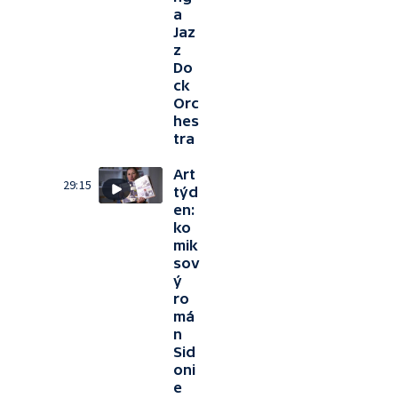
a
Jaz
z
Do
ck
Orc
hes
tra
Art
29:15
týd
en:
ko
mik
sov
ý
ro
má
n
Sid
oni
e