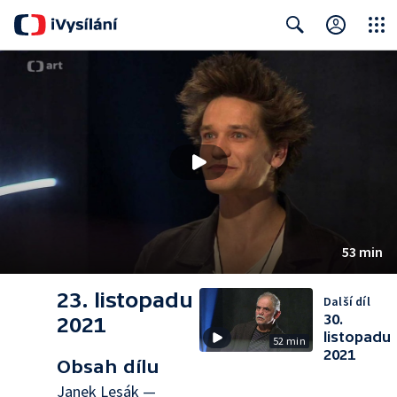
Close
Search
53 min
23. listopadu
Další díl
30.
2021
listopadu
52 min
2021
Obsah dílu
Janek Lesák —