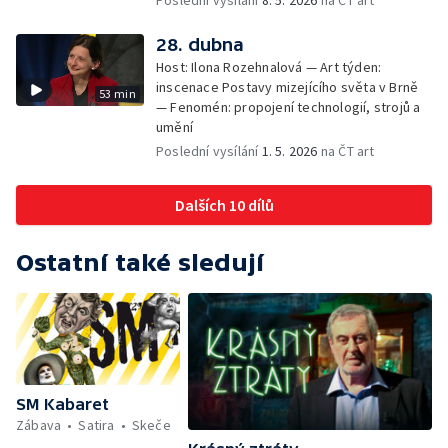
Poslední vysílání
8. 5. 2026
na ČT art
28. dubna
Host: Ilona Rozehnalová — Art týden:
inscenace Postavy mizejícího světa v Brně
53 min
— Fenomén: propojení technologií, strojů a
umění
Poslední vysílání
1. 5. 2026
na ČT art
Dalších 10 dílů
Ostatní také sledují
SM Kabaret
Zábava
Satira
Skeče