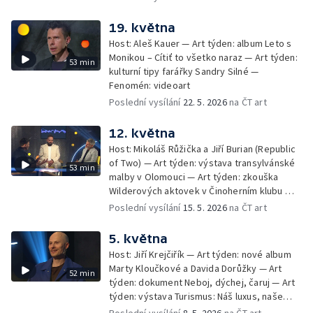
Fenomén: česká kulturní diplomacie
19. května
Host: Aleš Kauer — Art týden: album Leto s
Monikou – Cítiť to všetko naraz — Art týden:
53 min
kulturní tipy farářky Sandry Silné —
Fenomén: videoart
Poslední vysílání
22. 5. 2026
na ČT art
12. května
Host: Mikoláš Růžička a Jiří Burian (Republic
of Two) — Art týden: výstava transylvánské
53 min
malby v Olomouci — Art týden: zkouška
Wilderových aktovek v Činoherním klubu —
Fenomén: škrty v projektu Česká knihovna
Poslední vysílání
15. 5. 2026
na ČT art
5. května
Host: Jiří Krejčiřík — Art týden: nové album
Marty Kloučkové a Davida Dorůžky — Art
52 min
týden: dokument Neboj, dýchej, čaruj — Art
týden: výstava Turismus: Náš luxus, naše
utrpení — Fenomén: divadelní kritika