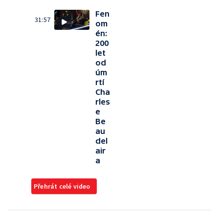
Fen
31:57
om
én:
200
let
od
úm
rtí
Cha
rles
e
Be
au
del
air
a
Přehrát celé video