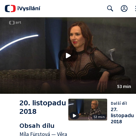
Cl
Search
53 min
20. listopadu
Další díl
27.
2018
listopadu
53 min
2018
Obsah dílu
Míla Fürstová — Věra