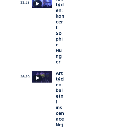
22:53
týd
en:
kon
cer
t
So
phi
e
Hu
ng
er
Art
26:30
týd
en:
bal
etn
í
ins
cen
ace
Nej