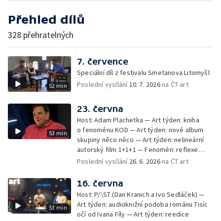
Přehled dílů
328 přehratelných
7. července
Speciální díl z festivalu Smetanova Litomyšl
Poslední vysílání
10. 7. 2026
na ČT art
52 min
23. června
Host: Adam Plachetka — Art týden: kniha
o fenoménu KOD — Art týden: nové album
53 min
skupiny něco něco — Art týden: nelineární
autorský film 1+1+1 — Fenomén: reflexe
osudů a dějin Sudet v české literatuře
Poslední vysílání
26. 6. 2026
na ČT art
a filmu
16. června
Host: P/\ST (Dan Kranich a Ivo Sedláček) —
Art týden: audioknižní podoba románu Tisíc
53 min
očí od Ivana Fíly — Art týden: reedice