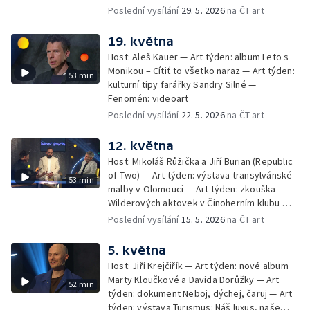
Josefa Mengeleho Kirilla Serebrennikova —
Poslední vysílání
29. 5. 2026
na ČT art
Fenomén: česká kulturní diplomacie
19. května
Host: Aleš Kauer — Art týden: album Leto s
Monikou – Cítiť to všetko naraz — Art týden:
53 min
kulturní tipy farářky Sandry Silné —
Fenomén: videoart
Poslední vysílání
22. 5. 2026
na ČT art
12. května
Host: Mikoláš Růžička a Jiří Burian (Republic
of Two) — Art týden: výstava transylvánské
53 min
malby v Olomouci — Art týden: zkouška
Wilderových aktovek v Činoherním klubu —
Fenomén: škrty v projektu Česká knihovna
Poslední vysílání
15. 5. 2026
na ČT art
5. května
Host: Jiří Krejčiřík — Art týden: nové album
Marty Kloučkové a Davida Dorůžky — Art
52 min
týden: dokument Neboj, dýchej, čaruj — Art
týden: výstava Turismus: Náš luxus, naše