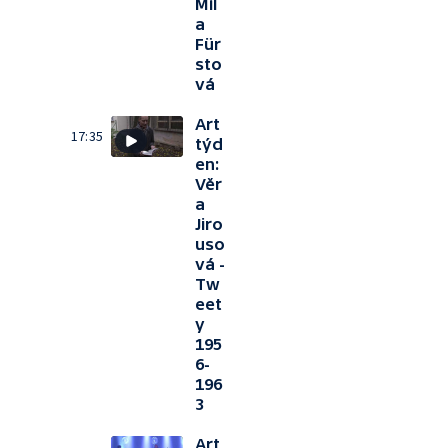
Míl
a
Für
sto
vá
Art
17:35
týd
en:
Věr
a
Jiro
uso
vá -
Tw
eet
y
195
6-
196
3
Art