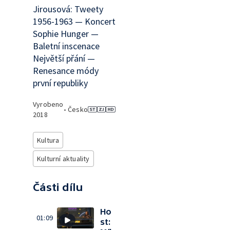
Jirousová: Tweety
1956-1963 — Koncert
Sophie Hunger —
Baletní inscenace
Největší přání —
Renesance módy
první republiky
Vyrobeno
•
Česko
2018
Kultura
Kulturní aktuality
Části dílu
Ho
01:09
st: