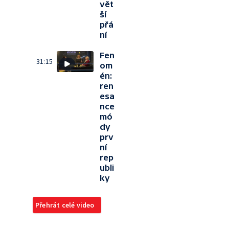
vět
ší
přá
ní
Fen
31:15
om
én:
ren
esa
nce
mó
dy
prv
ní
rep
ubli
ky
Přehrát celé video