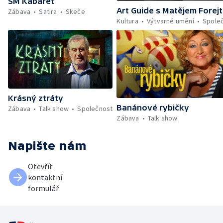
SM Kabaret
Art Guide s Matějem Forej
Zábava
Satira
Skeče
Kultura
Výtvarné umění
Spole
Krásný ztráty
Banánové rybičky
Zábava
Talk show
Společnost
Zábava
Talk show
Napište nám
Otevřít
kontaktní
formulář