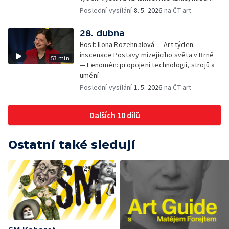
utrpení — Fenomén: divadelní kritika
Poslední vysílání
8. 5. 2026
na ČT art
28. dubna
Host: Ilona Rozehnalová — Art týden:
inscenace Postavy mizejícího světa v Brně
53 min
— Fenomén: propojení technologií, strojů a
umění
Poslední vysílání
1. 5. 2026
na ČT art
Dalších 10 dílů
Ostatní také sledují