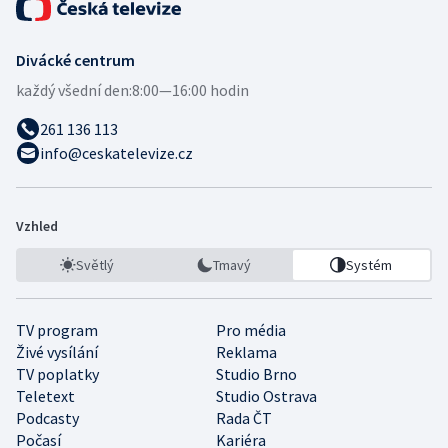
Divácké centrum
každý všední den:
8:00—16:00 hodin
261 136 113
info@ceskatelevize.cz
Vzhled
Světlý
Tmavý
Systém
TV program
Pro média
Živé vysílání
Reklama
TV poplatky
Studio Brno
Teletext
Studio Ostrava
Podcasty
Rada ČT
Počasí
Kariéra