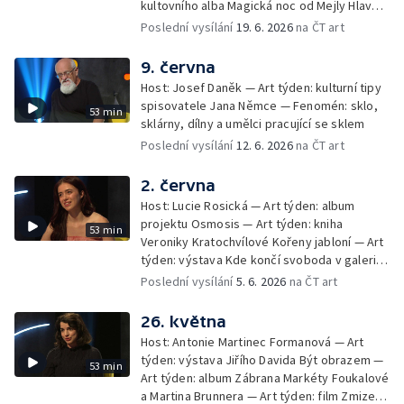
kultovního alba Magická noc od Mejly Hlavsy
a Jana Vozáryho — Fenomén: 65. výročí
Poslední vysílání
19. 6. 2026
na ČT art
založení KDT na FAMU – tradice a proměny
českého dokumentu
9. června
Host: Josef Daněk — Art týden: kulturní tipy
spisovatele Jana Němce — Fenomén: sklo,
53 min
sklárny, dílny a umělci pracující se sklem
Poslední vysílání
12. 6. 2026
na ČT art
2. června
Host: Lucie Rosická — Art týden: album
projektu Osmosis — Art týden: kniha
53 min
Veroniky Kratochvílové Kořeny jabloní — Art
týden: výstava Kde končí svoboda v galerii
Artwall — Fenomén: dvacet let Mighty
Poslední vysílání
5. 6. 2026
na ČT art
Sounds
26. května
Host: Antonie Martinec Formanová — Art
týden: výstava Jiřího Davida Být obrazem —
53 min
Art týden: album Zábrana Markéty Foukalové
a Martina Brunnera — Art týden: film Zmizení