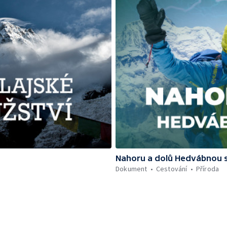
Nahoru a dolů Hedvábnou 
Dokument
Cestování
Příroda