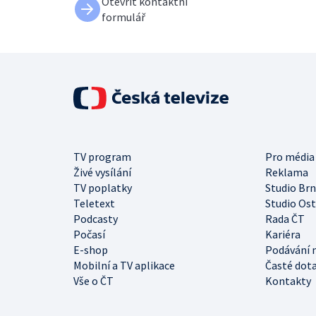
Otevřít kontaktní
formulář
TV program
Pro média
Živé vysílání
Reklama
TV poplatky
Studio Br
Teletext
Studio Os
Podcasty
Rada ČT
Počasí
Kariéra
E-shop
Podávání 
Mobilní a TV aplikace
Časté dot
Vše o ČT
Kontakty