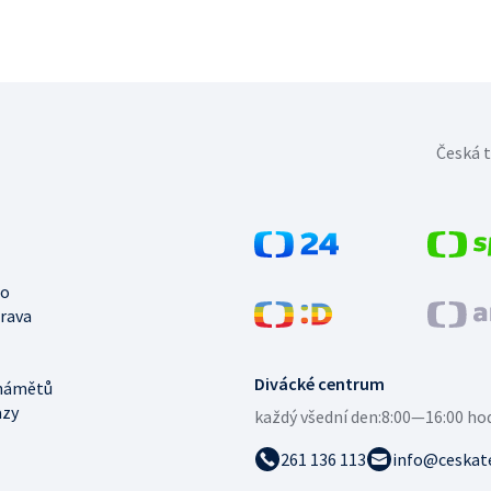
Česká t
no
trava
Divácké centrum
námětů
azy
každý všední den:
8:00—16:00 ho
261 136 113
info@ceskate