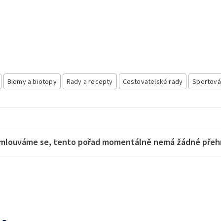
Biomy a biotopy
Rady a recepty
Cestovatelské rady
Sportová
mlouváme se, tento pořad momentálně nemá žádné přehra