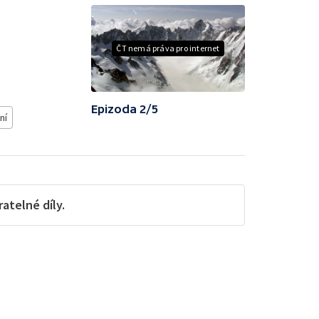
ČT nemá práva pro internet
Epizoda 2/5
ní
telné díly.