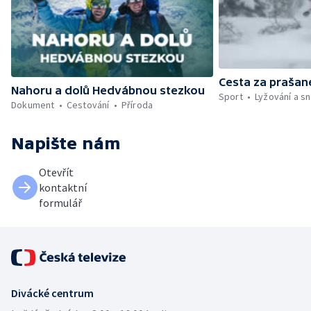
Cesta za praša
Nahoru a dolů Hedvábnou stezkou
Sport
Lyžování a s
Dokument
Cestování
Příroda
Napište nám
Otevřít
kontaktní
formulář
Divácké centrum