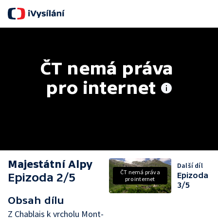
ČT nemá práva 
pro internet
Majestátní Alpy
Další díl
ČT nemá práva
Epizoda 2/5
Epizoda
pro internet
3/5
Obsah dílu
Z Chablais k vrcholu Mont-