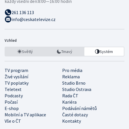
každý všední den:
8:00—16:00 hodin
261 136 113
info@ceskatelevize.cz
Vzhled
Světlý
Tmavý
Systém
TV program
Pro média
Živé vysílání
Reklama
TV poplatky
Studio Brno
Teletext
Studio Ostrava
Podcasty
Rada ČT
Počasí
Kariéra
E-shop
Podávání námětů
Mobilní a TV aplikace
Časté dotazy
Vše o ČT
Kontakty