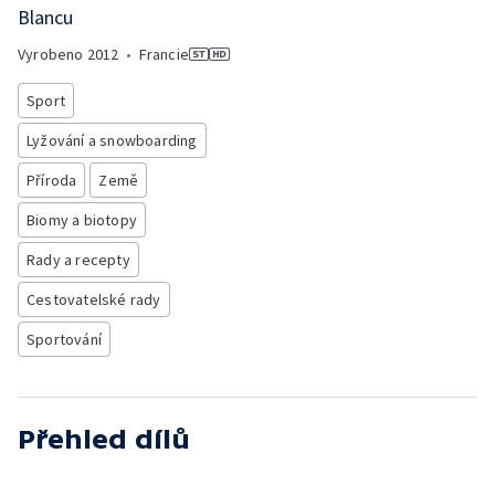
Blancu
Vyrobeno
2012
•
Francie
Sport
Lyžování a snowboarding
Příroda
Země
Biomy a biotopy
Rady a recepty
Cestovatelské rady
Sportování
Přehled dílů