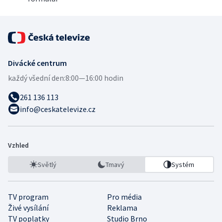
Divácké centrum
každý všední den:
8:00—16:00 hodin
261 136 113
info@ceskatelevize.cz
Vzhled
Světlý
Tmavý
Systém
TV program
Pro média
Živé vysílání
Reklama
TV poplatky
Studio Brno