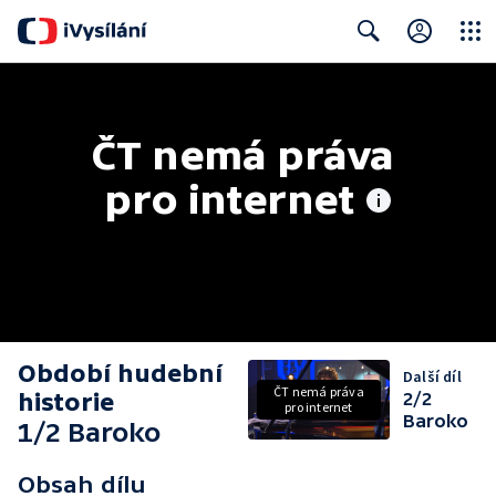
Close
Search
ČT nemá práva 
pro internet
Období hudební
Další díl
ČT nemá práva
historie
2/2
pro internet
Baroko
1/2 Baroko
Obsah dílu