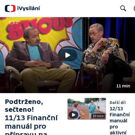
Search
11 min
Podtrženo,
Další díl
sečteno!
12/13
Finanční
11/13 Finanční
10 min
manuál
manuál pro
pro
aktivní
přípravu na