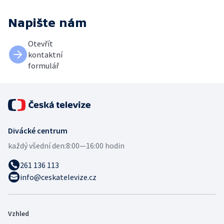
Napište nám
Otevřít
kontaktní
formulář
Divácké centrum
každý všední den:
8:00—16:00 hodin
261 136 113
info@ceskatelevize.cz
Vzhled