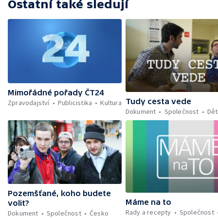
Ostatní také sledují
Mimořádné pořady ČT24
Tudy cesta vede
Zpravodajství
Publicistika
Kultura
Dokument
Společnost
Dět
Pozemšťané, koho budete
Máme na to
volit?
Rady a recepty
Společnost
Dokument
Společnost
Česko