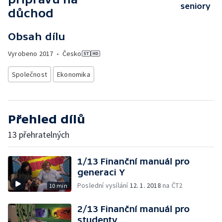
seniory
důchod
Obsah dílu
Vyrobeno
2017
•
Česko
Společnost
Ekonomika
Přehled dílů
13 přehratelných
1/13 Finanční manuál pro
generaci Y
Poslední vysílání
12. 1. 2018
na ČT2
10 min
2/13 Finanční manuál pro
studenty