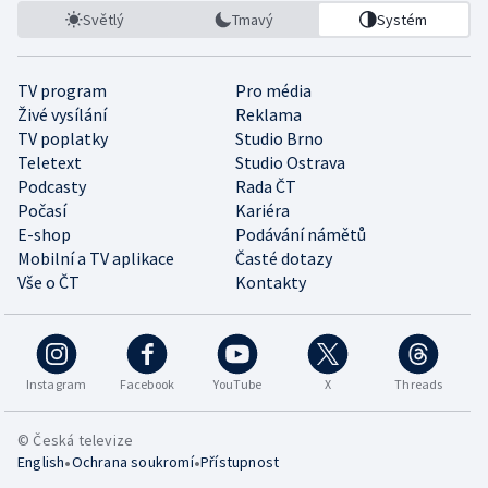
Světlý
Tmavý
Systém
TV program
Pro média
Živé vysílání
Reklama
TV poplatky
Studio Brno
Teletext
Studio Ostrava
Podcasty
Rada ČT
Počasí
Kariéra
E-shop
Podávání námětů
Mobilní a TV aplikace
Časté dotazy
Vše o ČT
Kontakty
Instagram
Facebook
YouTube
X
Threads
© Česká televize
•
•
English
Ochrana soukromí
Přístupnost