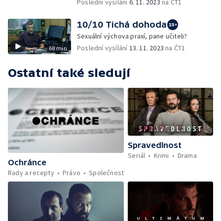
Poslední vysílání
6. 11. 2023
na ČT1
10/10 Tichá dohoda
Sexuální výchova praxí, pane učiteli?
Poslední vysílání
13. 11. 2023
na ČT1
68 min
Ostatní také sledují
Spravedlnost
Seriál
Krimi
Drama
Ochránce
Rady a recepty
Právo
Společnost