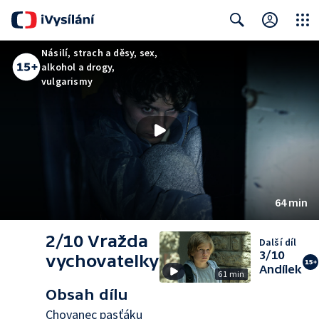
Close
Search
Násilí, strach a děsy, sex,
alkohol a drogy,
vulgarismy
64 min
2/10 Vražda
Další díl
3/10
vychovatelky
Andílek
61 min
Obsah dílu
Chovanec pasťáku