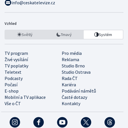
info@ceskatelevize.cz
Vzhled
Světlý
Tmavý
Systém
TV program
Pro média
Živé vysílání
Reklama
TV poplatky
Studio Brno
Teletext
Studio Ostrava
Podcasty
Rada ČT
Počasí
Kariéra
E-shop
Podávání námětů
Mobilní a TV aplikace
Časté dotazy
Vše o ČT
Kontakty