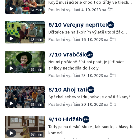
Když musí učitelé chodit do třídy ve třech…
Poslední vysílání
4. 10. 2023
na ČT1
67 min
6/10 Veřejný nepřítel
Učitelce se na školním výletě utopí žák…
Poslední vysílání
16. 10. 2023
na ČT1
63 min
7/10 Vrabčák
Neumí pořádně číst ani psát, je jí třináct
a nikdy nechodila do školy.
62 min
Poslední vysílání
23. 10. 2023
na ČT1
8/10 Ahoj tati
Spáchal sebevraždu, nebo je obětí šikany?
Poslední vysílání
30. 10. 2023
na ČT1
67 min
9/10 Hidžáb
Tady jsi na české škole, tak sundej z hlavy tu
komedii.
68 min