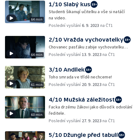
1/10 Slabý kus
Studenti šikanují učitelku a vše si natáčí
na video.
64 min
Poslední vysílání
6. 9. 2023
na ČT1
2/10 Vražda vychovatelky
Chovanec pasťáku zabije vychovatelku…
Poslední vysílání
13. 9. 2023
na ČT1
64 min
3/10 Andílek
Toho smrada ve třídě nechceme!
Poslední vysílání
20. 9. 2023
na ČT1
61 min
4/10 Mužská záležitost
Facka drzému žákovi jako důvod k odvolání
ředitele.
60 min
Poslední vysílání
27. 9. 2023
na ČT1
5/10 Džungle před tabulí