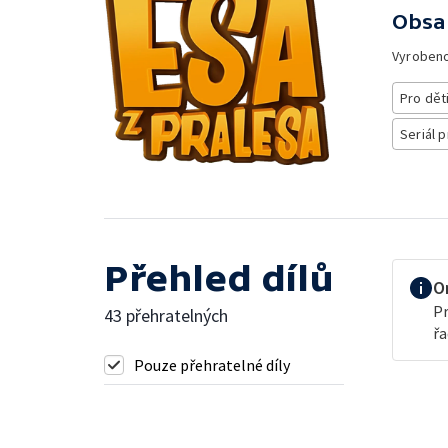
Obsa
Vyroben
Pro dět
Seriál p
Přehled dílů
O
Pr
43 přehratelných
řa
Pouze přehratelné díly