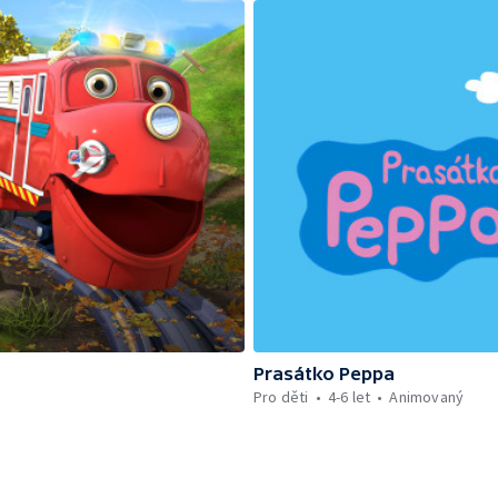
Prasátko Peppa
Pro děti
4-6 let
Animovaný