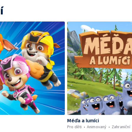
í
Méďa a lumíci
Pro děti
Animovaný
Zahraniční