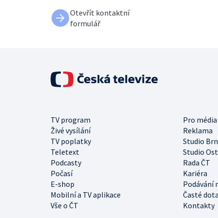
Otevřít kontaktní
formulář
TV program
Pro média
Živé vysílání
Reklama
TV poplatky
Studio Br
Teletext
Studio Os
Podcasty
Rada ČT
Počasí
Kariéra
E-shop
Podávání 
Mobilní a TV aplikace
Časté dot
Vše o ČT
Kontakty