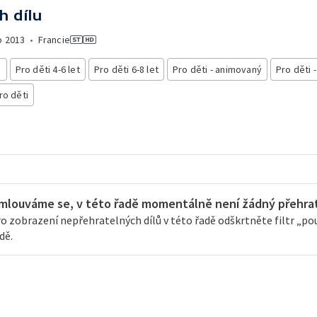
h dílu
o
2013
•
Francie
i
Pro děti 4-6 let
Pro děti 6-8 let
Pro děti - animovaný
Pro děti 
ro děti
mlouváme se, v této řadě momentálně není žádný přehrate
o zobrazení nepřehratelných dílů v této řadě odškrtněte filtr „pouz
dě.