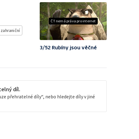
ČT nemá práva pro internet
- zahraniční
3/52 Rubíny jsou věčné
lný díl.
e přehratelné díly“, nebo hledejte díly v jiné