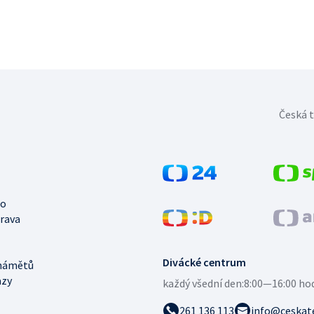
Česká t
no
trava
Divácké centrum
námětů
azy
každý všední den:
8:00—16:00 ho
261 136 113
info@ceskate