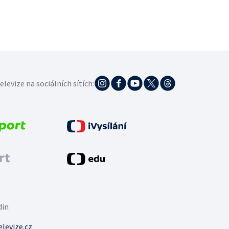
elevize na sociálních sítích:
din
levize.cz