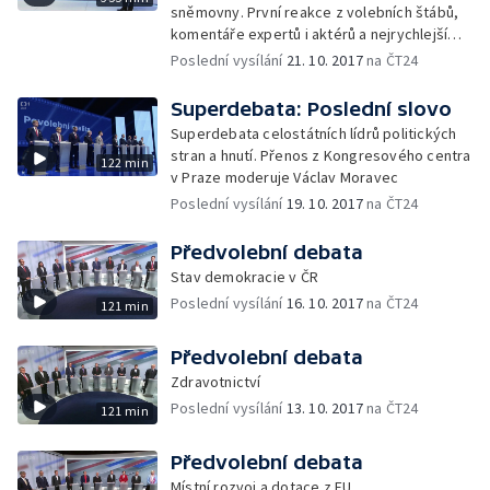
sněmovny. První reakce z volebních štábů,
komentáře expertů i aktérů a nejrychlejší
analýzy. S Marcelou Augustovou, Danielou
Poslední vysílání
21. 10. 2017
na ČT24
Písařovicovou a Václavem Moravcem
Superdebata: Poslední slovo
Superdebata celostátních lídrů politických
stran a hnutí. Přenos z Kongresového centra
122 min
v Praze moderuje Václav Moravec
Poslední vysílání
19. 10. 2017
na ČT24
Předvolební debata
Stav demokracie v ČR
Poslední vysílání
16. 10. 2017
na ČT24
121 min
Předvolební debata
Zdravotnictví
Poslední vysílání
13. 10. 2017
na ČT24
121 min
Předvolební debata
Místní rozvoj a dotace z EU