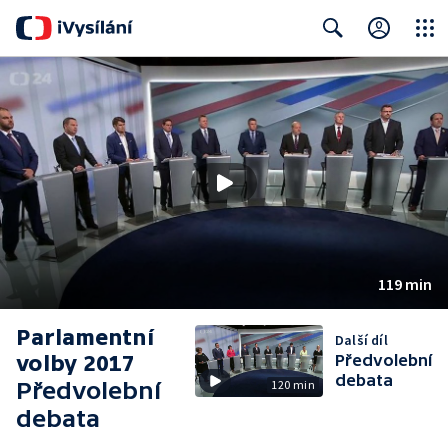
Close
Search
119 min
Parlamentní
Další díl
volby 2017
Předvolební
debata
Předvolební
120 min
debata