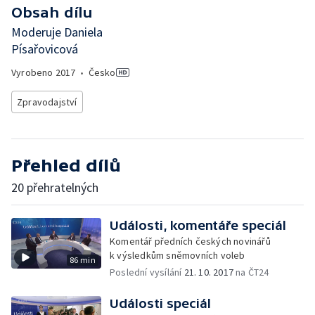
Obsah dílu
Moderuje Daniela
Písařovicová
Vyrobeno
2017
•
Česko
Zpravodajství
Přehled dílů
20 přehratelných
Události, komentáře speciál
Komentář předních českých novinářů
k výsledkům sněmovních voleb
86 min
Poslední vysílání
21. 10. 2017
na ČT24
Události speciál