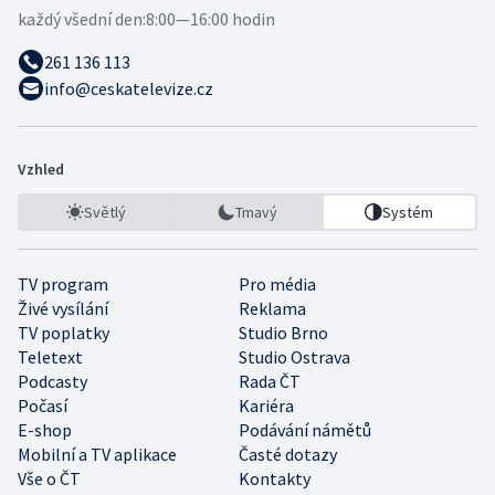
každý všední den:
8:00—16:00 hodin
261 136 113
info@ceskatelevize.cz
Vzhled
Světlý
Tmavý
Systém
TV program
Pro média
Živé vysílání
Reklama
TV poplatky
Studio Brno
Teletext
Studio Ostrava
Podcasty
Rada ČT
Počasí
Kariéra
E-shop
Podávání námětů
Mobilní a TV aplikace
Časté dotazy
Vše o ČT
Kontakty