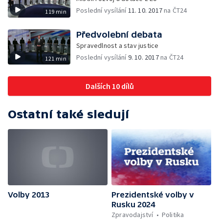
Poslední vysílání
11. 10. 2017
na ČT24
119 min
Předvolební debata
Spravedlnost a stav justice
Poslední vysílání
9. 10. 2017
na ČT24
121 min
Dalších 10 dílů
Ostatní také sledují
Volby 2013
Prezidentské volby v
Rusku 2024
Zpravodajství
Politika