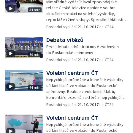
Mimořádné vydání hlavní zpravodajské
relace České televize nabídne souhrn
34 min
aktuálních reakcí na volební výsledky,
reportáže i živé vstupy. Speciální Události
shrnou to hlavní, co bude na sklonku
Poslední vysílání
21. 10. 2017
na ČT24
volebního dne rozhodovat o dalším vývoji
celé země
Debata vítězů
První debata lídrů stran nově zvolených
do Poslanecké sněmovny
69 min
Poslední vysílání
21. 10. 2017
na ČT24
Volební centrum ČT
Nejrychlejší průběžné a konečné výsledky
sčítání hlasů ve volbách do Poslanecké
64 min
sněmovny. Reakce z volebních štábů,
komentáře expertů i aktérů a nejrychlejší
analýzy. S Marcelou Augustovou, Danielou
Poslední vysílání
21. 10. 2017
na ČT24
Písařovicovou a Václavem Moravcem
Volební centrum ČT
Nejrychlejší průběžné a konečné výsledky
sčítání hlasů ve volbách do Poslanecké
355 min