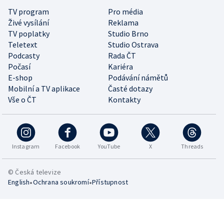
TV program
Pro média
Živé vysílání
Reklama
TV poplatky
Studio Brno
Teletext
Studio Ostrava
Podcasty
Rada ČT
Počasí
Kariéra
E-shop
Podávání námětů
Mobilní a TV aplikace
Časté dotazy
Vše o ČT
Kontakty
Instagram
Facebook
YouTube
X
Threads
© Česká televize
•
•
English
Ochrana soukromí
Přístupnost