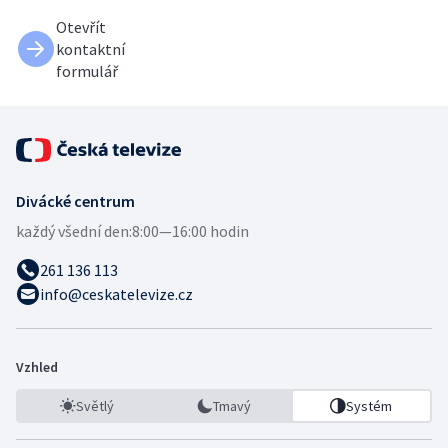
Otevřít
kontaktní
formulář
Divácké centrum
každý všední den:
8:00—16:00 hodin
261 136 113
info@ceskatelevize.cz
Vzhled
Světlý
Tmavý
Systém