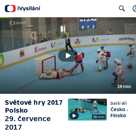
Search
29 min
Světové hry 2017
Další díl
Polsko
Česko -
Finsko
29. července
88 min
2017