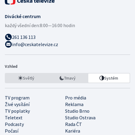
Divácké centrum
každý všední den:
8:00—16:00 hodin
261 136 113
info@ceskatelevize.cz
Vzhled
Světlý
Tmavý
Systém
TV program
Pro média
Živé vysílání
Reklama
TV poplatky
Studio Brno
Teletext
Studio Ostrava
Podcasty
Rada ČT
Počasí
Kariéra