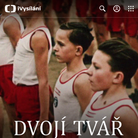
Close
Search