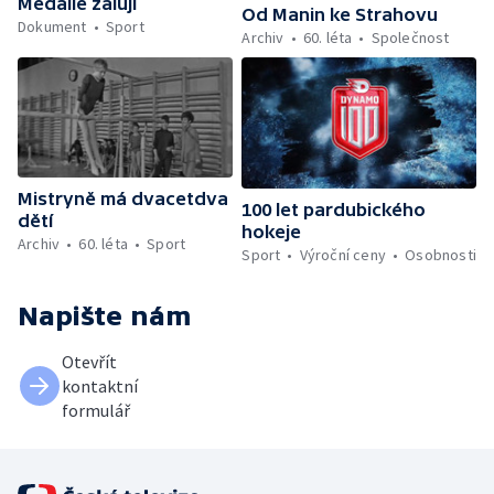
Medaile žalují
Od Manin ke Strahovu
Dokument
Sport
Archiv
60. léta
Společnost
Mistryně má dvacetdva
100 let pardubického
dětí
hokeje
Archiv
60. léta
Sport
Sport
Výroční ceny
Osobnosti
Napište nám
Otevřít
kontaktní
formulář