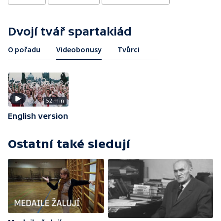
Dvojí tvář spartakiád
O pořadu
Videobonusy
Tvůrci
52 min
English version
Ostatní také sledují