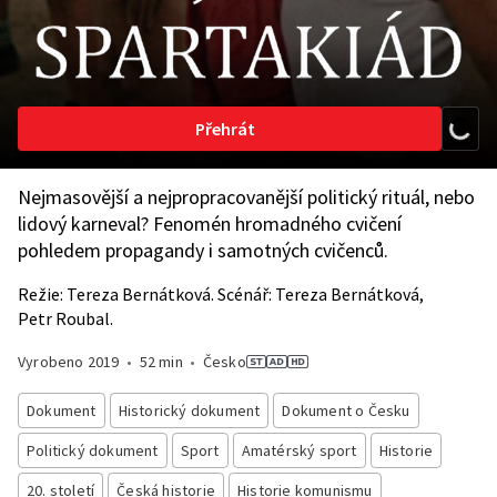
Přehrát
Nejmasovější a nejpropracovanější politický rituál, nebo
lidový karneval? Fenomén hromadného cvičení
pohledem propagandy i samotných cvičenců.
Režie: Tereza Bernátková. Scénář: Tereza Bernátková,
Petr Roubal.
Vyrobeno
2019
•
52 min
•
Česko
Dokument
Historický dokument
Dokument o Česku
Politický dokument
Sport
Amatérský sport
Historie
20. století
Česká historie
Historie komunismu