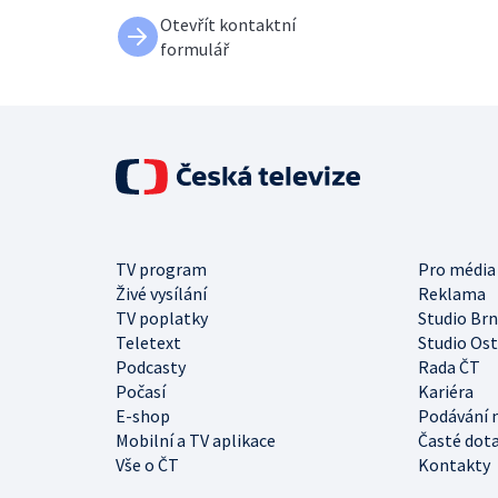
Otevřít kontaktní
formulář
TV program
Pro média
Živé vysílání
Reklama
TV poplatky
Studio Br
Teletext
Studio Os
Podcasty
Rada ČT
Počasí
Kariéra
E-shop
Podávání 
Mobilní a TV aplikace
Časté dot
Vše o ČT
Kontakty