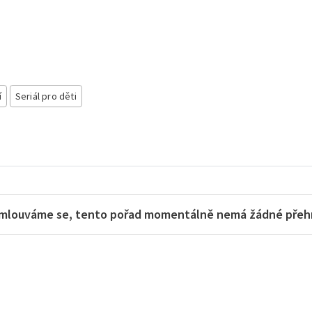
í
Seriál pro děti
mlouváme se, tento pořad momentálně nemá žádné přehra