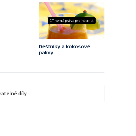
ČT nemá práva pro internet
Deštníky a kokosové
palmy
telné díly.