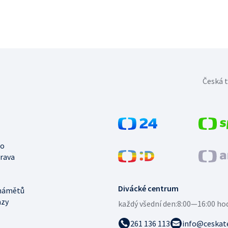
Česká t
no
trava
Divácké centrum
námětů
azy
každý všední den:
8:00—16:00 ho
261 136 113
info@ceskate