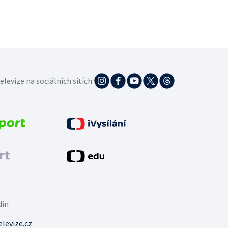
elevize na sociálních sítích:
din
levize.cz