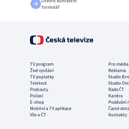
Otevřít kontaktní
formulář
TV program
Pro média
Živé vysílání
Reklama
TV poplatky
Studio Br
Teletext
Studio Os
Podcasty
Rada ČT
Počasí
Kariéra
E-shop
Podávání 
Mobilní a TV aplikace
Časté dot
Vše o ČT
Kontakty