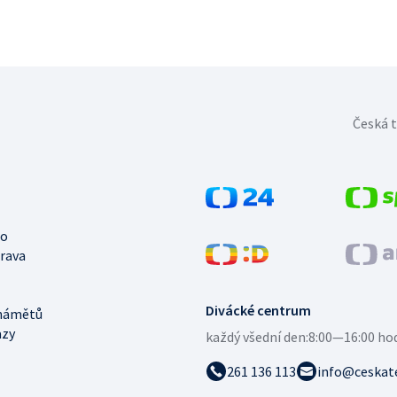
Česká t
no
trava
Divácké centrum
námětů
azy
každý všední den:
8:00—16:00 ho
261 136 113
info@ceskate