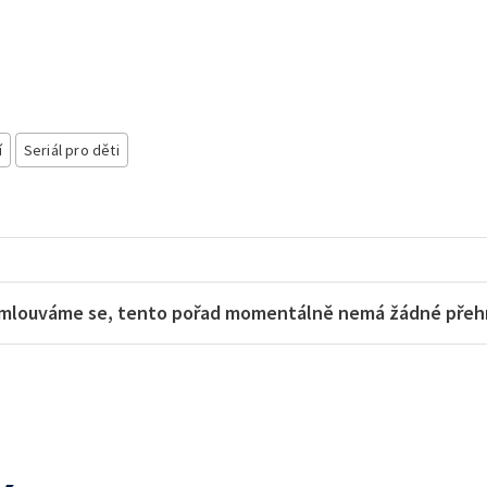
í
Seriál pro děti
mlouváme se, tento pořad momentálně nemá žádné přehra