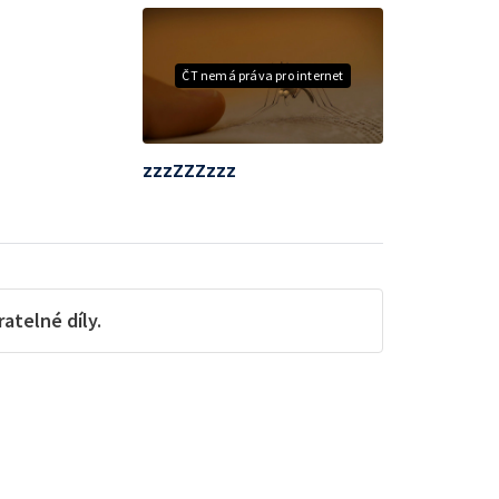
ČT nemá práva pro internet
zzzZZZzzz
telné díly.