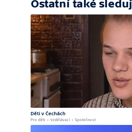
Ostatní také sleduj
Děti v Čechách
Pro děti
Vzdělávací
Společnost