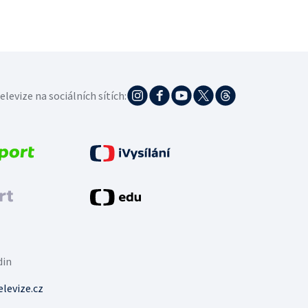
elevize na sociálních sítích:
din
levize.cz