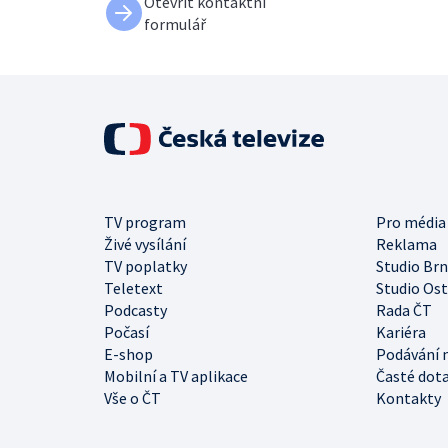
Otevřít kontaktní
formulář
TV program
Pro média
Živé vysílání
Reklama
TV poplatky
Studio Br
Teletext
Studio Os
Podcasty
Rada ČT
Počasí
Kariéra
E-shop
Podávání 
Mobilní a TV aplikace
Časté dot
Vše o ČT
Kontakty