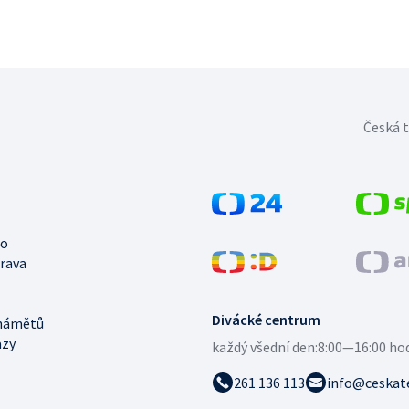
Česká t
no
trava
Divácké centrum
námětů
azy
každý všední den:
8:00—16:00 ho
261 136 113
info@ceskate