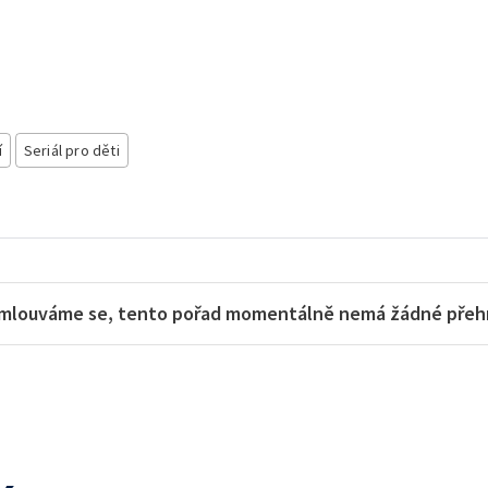
í
Seriál pro děti
mlouváme se, tento pořad momentálně nemá žádné přehra