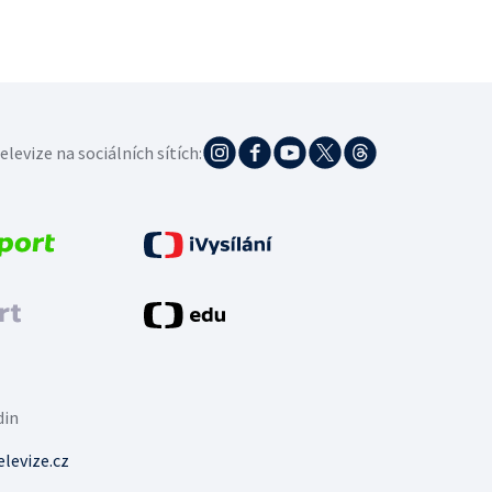
elevize na sociálních sítích:
din
levize.cz