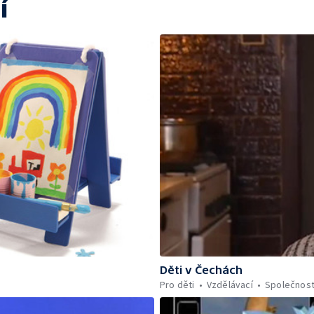
í
Děti v Čechách
Pro děti
Vzdělávací
Společnos