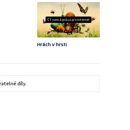
ČT nemá práva pro internet
Hrách v hrsti
telné díly.