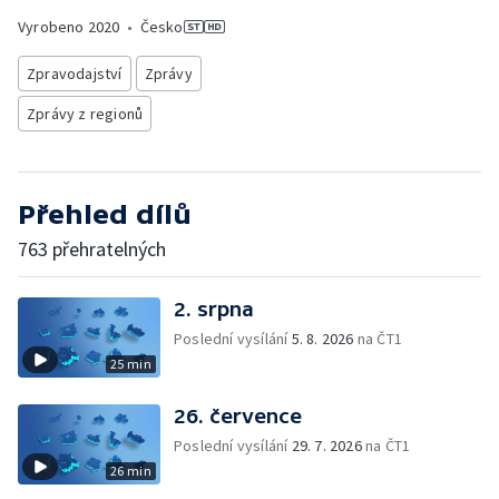
Vyrobeno
2020
•
Česko
Zpravodajství
Zprávy
Zprávy z regionů
Přehled dílů
763 přehratelných
2. srpna
Poslední vysílání
5. 8. 2026
na ČT1
25 min
26. července
Poslední vysílání
29. 7. 2026
na ČT1
26 min