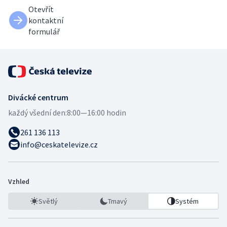
Otevřít
kontaktní
formulář
Divácké centrum
každý všední den:
8:00—16:00 hodin
261 136 113
info@ceskatelevize.cz
Vzhled
Světlý
Tmavý
Systém