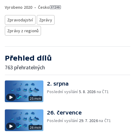
Vyrobeno
2020
•
Česko
Zpravodajství
Zprávy
Zprávy z regionů
Přehled dílů
763 přehratelných
2. srpna
Poslední vysílání
5. 8. 2026
na ČT1
25 min
26. července
Poslední vysílání
29. 7. 2026
na ČT1
26 min