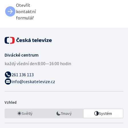
Otevřít
kontaktní
formulář
Divácké centrum
každý všední den:
8:00—16:00 hodin
261 136 113
info@ceskatelevize.cz
Vzhled
Světlý
Tmavý
Systém