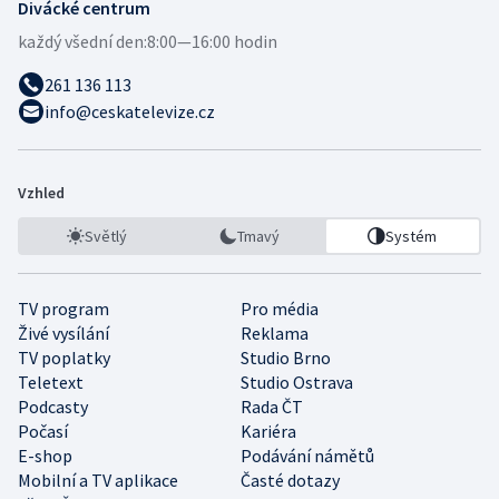
Divácké centrum
každý všední den:
8:00—16:00 hodin
261 136 113
info@ceskatelevize.cz
Vzhled
Světlý
Tmavý
Systém
TV program
Pro média
Živé vysílání
Reklama
TV poplatky
Studio Brno
Teletext
Studio Ostrava
Podcasty
Rada ČT
Počasí
Kariéra
E-shop
Podávání námětů
Mobilní a TV aplikace
Časté dotazy