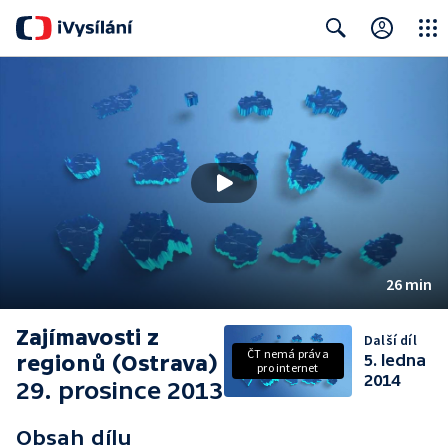
Close
Search
26 min
Zajímavosti z
Další díl
ČT nemá práva
regionů (Ostrava)
5. ledna
pro internet
2014
29. prosince 2013
Obsah dílu