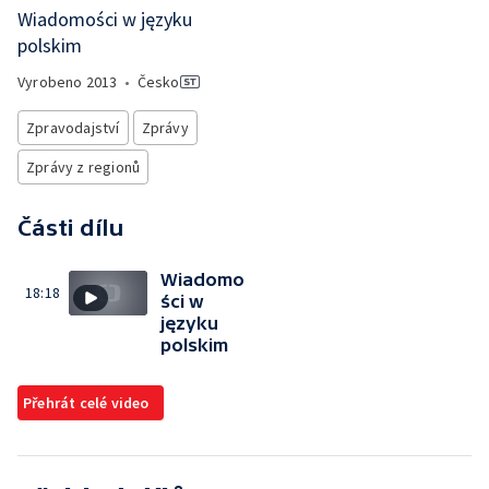
Wiadomości w języku
polskim
Vyrobeno
2013
•
Česko
Zpravodajství
Zprávy
Zprávy z regionů
Části dílu
Wiadomo
18:18
ści w
języku
polskim
Přehrát celé video