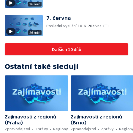
26 min
7. června
Poslední vysílání
10. 6. 2026
na ČT1
26 min
Dalších 10 dílů
Ostatní také sledují
Zajímavosti z regionů
Zajímavosti z regionů
(Praha)
(Brno)
Zpravodajství
Zprávy
Regiony
Zpravodajství
Zprávy
Region