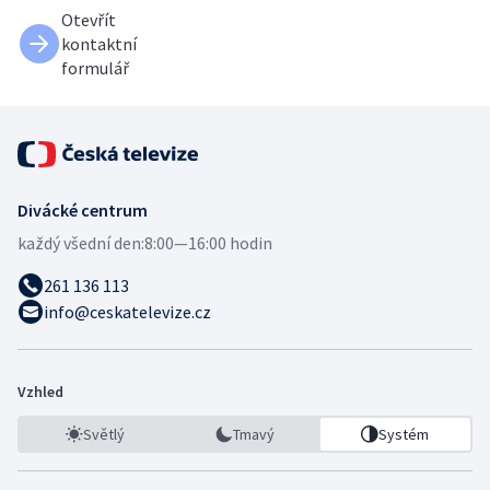
Otevřít
kontaktní
formulář
Divácké centrum
každý všední den:
8:00—16:00 hodin
261 136 113
info@ceskatelevize.cz
Vzhled
Světlý
Tmavý
Systém