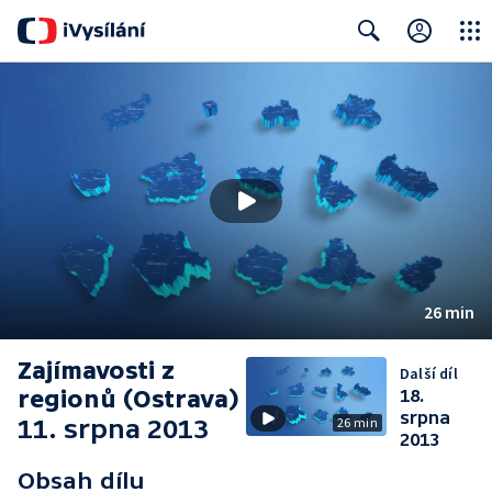
Close
Search
26 min
Zajímavosti z
Další díl
regionů (Ostrava)
18.
srpna
11. srpna 2013
26 min
2013
Obsah dílu