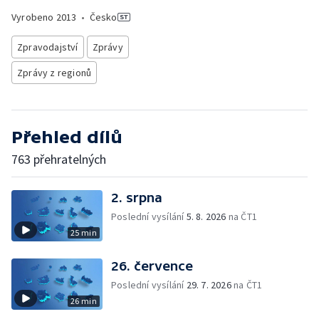
Vyrobeno
2013
•
Česko
Zpravodajství
Zprávy
Zprávy z regionů
Přehled dílů
763 přehratelných
2. srpna
Poslední vysílání
5. 8. 2026
na ČT1
25 min
26. července
Poslední vysílání
29. 7. 2026
na ČT1
26 min