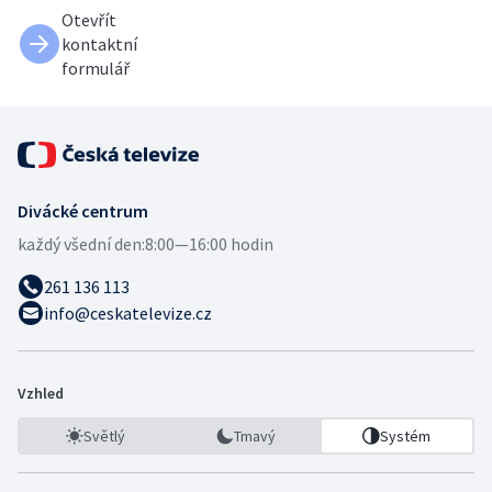
Otevřít
kontaktní
formulář
Divácké centrum
každý všední den:
8:00—16:00 hodin
261 136 113
info@ceskatelevize.cz
Vzhled
Světlý
Tmavý
Systém