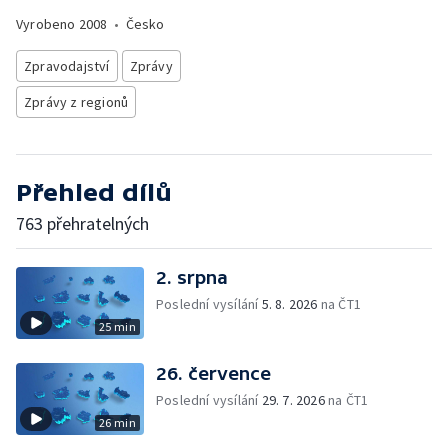
Vyrobeno
2008
•
Česko
Zpravodajství
Zprávy
Zprávy z regionů
Přehled dílů
763 přehratelných
2. srpna
Poslední vysílání
5. 8. 2026
na ČT1
25 min
26. července
Poslední vysílání
29. 7. 2026
na ČT1
26 min