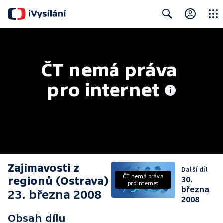
Close
Search
ČT nemá práva 
pro internet
Zajímavosti z
Další díl
ČT nemá práva
regionů (Ostrava)
30.
pro internet
března
23. března 2008
2008
Obsah dílu