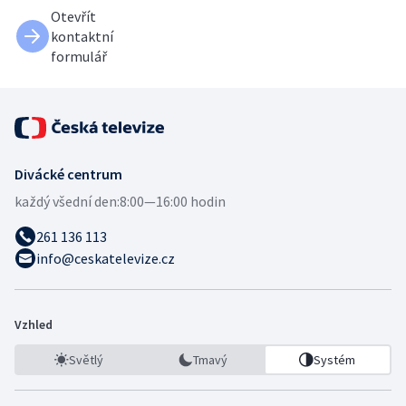
Otevřít
kontaktní
formulář
Divácké centrum
každý všední den:
8:00—16:00 hodin
261 136 113
info@ceskatelevize.cz
Vzhled
Světlý
Tmavý
Systém