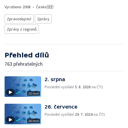
Vyrobeno
2008
•
Česko
Zpravodajství
Zprávy
Zprávy z regionů
Přehled dílů
763 přehratelných
2. srpna
Poslední vysílání
5. 8. 2026
na ČT1
25 min
26. července
Poslední vysílání
29. 7. 2026
na ČT1
26 min