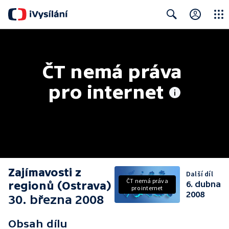
Close
Search
ČT nemá práva 
pro internet
Zajímavosti z
Další díl
ČT nemá práva
regionů (Ostrava)
6. dubna
pro internet
2008
30. března 2008
Obsah dílu