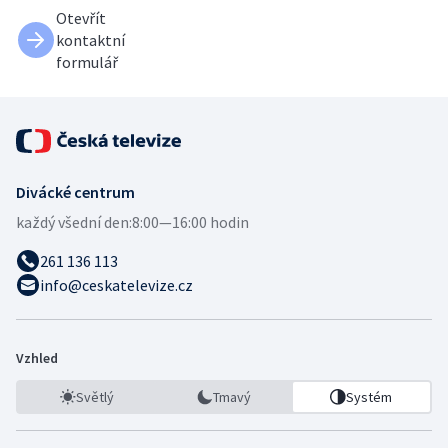
Otevřít
kontaktní
formulář
Divácké centrum
každý všední den:
8:00—16:00 hodin
261 136 113
info@ceskatelevize.cz
Vzhled
Světlý
Tmavý
Systém